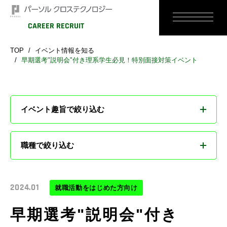
CAREER RECRUIT
TOP
イベント情報を知る
早期選考"説明会"付き理系学生必見！特別面接対策イベント
イベント趣旨で絞り込む
すべて
職種で絞り込む
就職活動をはじめた方向け
すべて
2024.01
パーソルクロステクノロジーの仕事・
就職活動をはじめた方向け
職種をもっと知りたい方向け
機械設計エンジニア
早期選考"説明会"付き
電気・電子エンジニア