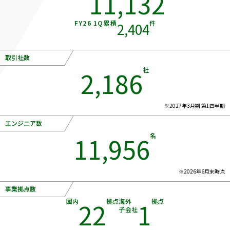
11,132
FY26 1Q累積
件
2,404
取引社数
2,186
社
※2027年3月期 第1四半期
エンジニア数
11,956
名
※2026年6月末時点
事業拠点数
国内
22
拠点
海外
1
拠点
子会社