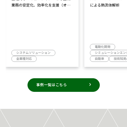
業務の安定化、効率化を支援（オリ
による熱流体解析
ックス生命保険株式会社様）
電動化開発
システムソリューション
シミュレーションエン
全業種対応
自動車
技術知見
事例一覧はこちら