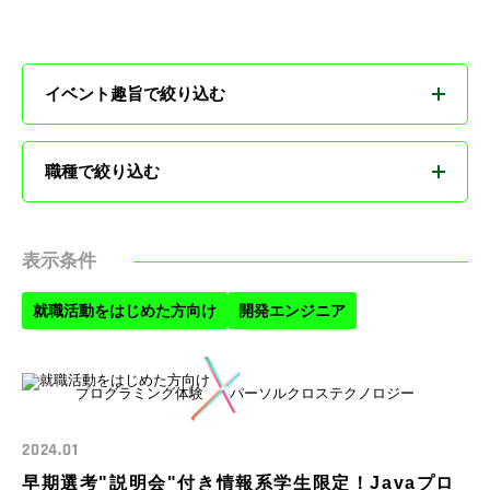
イベント趣旨で絞り込む
すべて
職種で絞り込む
就職活動をはじめた方向け
すべて
表示条件
パーソルクロステクノロジーの仕事・
職種をもっと知りたい方向け
機械設計エンジニア
就職活動をはじめた方向け
開発エンジニア
電気・電子エンジニア
プログラミング体験
パーソルクロステクノロジー
制御ソフト開発エンジニア
2024.01
実験・認証エンジニア
早期選考"説明会"付き情報系学生限定！Javaプロ