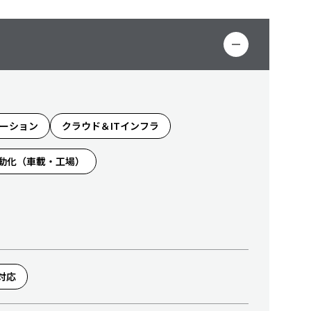
リューション
クラウド＆ITインフラ
動化（車載・工場）
対応