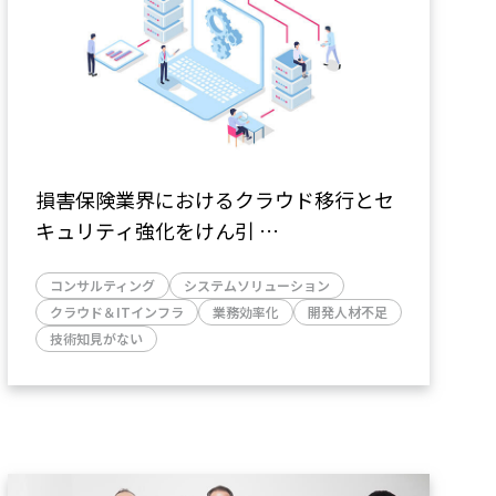
損害保険業界におけるクラウド移行とセ
キュリティ強化をけん引
～専門のクラウドエンジニアがコンサル
コンサルティング
システムソリューション
ティングから実装まで支援～
クラウド＆ITインフラ
業務効率化
開発人材不足
技術知見がない