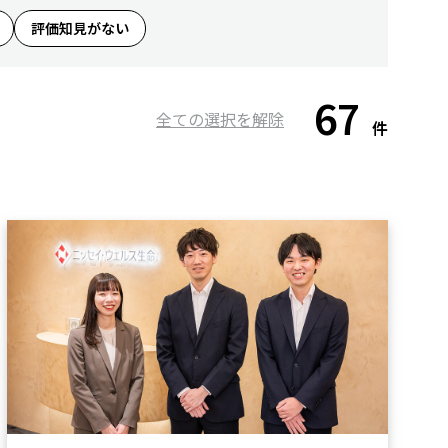
評価知見がない
67
全ての選択を解除
件