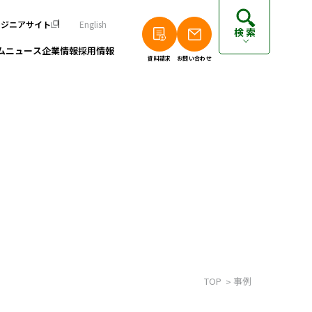
ンジニアサイト
English
検索
ム
ニュース
企業情報
採用情報
資料請求
お問い合わせ
個人のお客さまは以下をご覧ください
派遣エンジニアの方はこちら
フリーランスエンジニアの方はこちら
TOP
事例