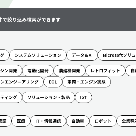
件で絞り込み検索ができます
ング
システムソリューション
データ＆AI
Microsoftソ
ンジン開発
電動化開発
農建機開発
レトロフィット
自
ョンエンジニアリング
EOL
車両・エンジン実験
ルティング
ソリューション・製品
IoT
認証
医療
IT・情報通信
自動車
ロボット
全業種