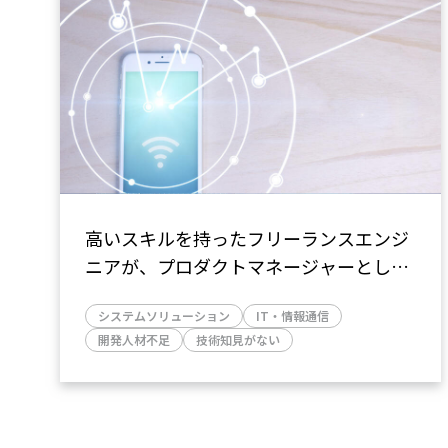
高いスキルを持ったフリーランスエンジ
ニアが、プロダクトマネージャーとして
新規プロジェクト推進を担当
システムソリューション
IT・情報通信
～開発納期がタイトな中、ヘルスケアア
開発人材不足
技術知見がない
プリの新規開発プロジェクトを完遂～