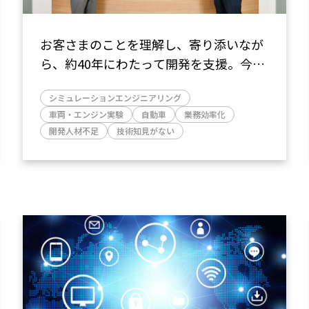
お客さまのことを理解し、寄り添いなが
ら、約40年にわたって開発を支援。今で
は「なくてはならない存在」に（株式会
シミュレーションエンジニアリング
社東海理化さま）
車両・エンジン実験
自動車
業務効率化
開発人材不足
技術知見がない