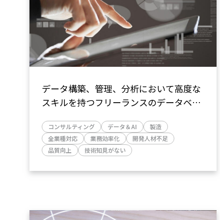
データ構築、管理、分析において高度な
スキルを持つフリーランスのデータベー
スエンジニアが、Power BIの導入支援を
コンサルティング
データ＆AI
製造
行いDX推進と業務効率化を実現
全業種対応
業務効率化
開発人材不足
品質向上
技術知見がない