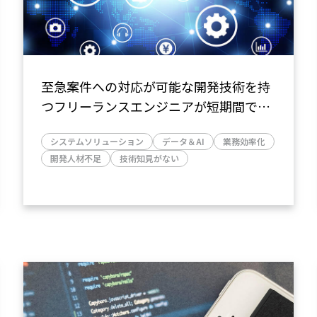
至急案件への対応が可能な開発技術を持
つフリーランスエンジニアが短期間での
アプリ開発支援を実現
システムソリューション
データ＆AI
業務効率化
～採用難航地域でも即戦力を提供～
開発人材不足
技術知見がない