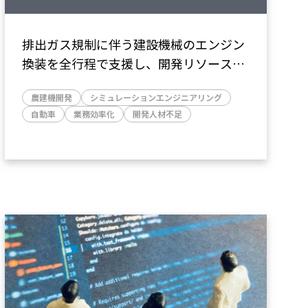
排出ガス規制に伴う建設機械のエンジン
換装を全行程で支援し、開発リソース不
足を解消。
農建機開発
シミュレーションエンジニアリング
～商用車開発の知見を活かし、動力装
自動車
業務効率化
開発人材不足
置、冷熱系部品、フレーム、センサーな
どの設計からコスト計算、試験機評価ま
で対応～