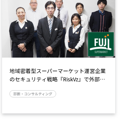
地域密着型スーパーマーケット運営企業
のセキュリティ戦略『RiskVz』で外部か
らの攻撃対象となるアタックサーフェス
診断・コンサルティング
を可視化（富士シティオ株式会社さま）