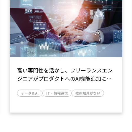
高い専門性を活かし、フリーランスエン
ジニアがプロダクトへのAI機能追加に寄
与
データ＆AI
IT・情報通信
技術知見がない
～既存システムの調査・分析から、AI機
械学習モデルの設計・実装までサポート
～