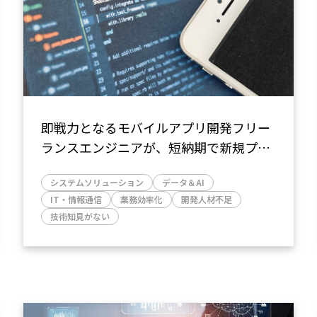
即戦力となるモバイルアプリ開発フリー
ランスエンジニアが、短納期で新規プロ
ジェクトを推進。ひいては会社全体の生
システムソリューション
データ＆AI
産性向上に寄与
IT・情報通信
業務効率化
開発人材不足
技術知見がない