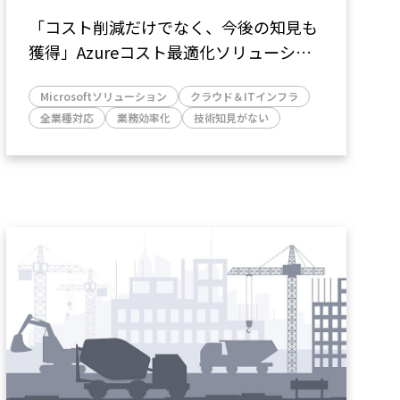
「コスト削減だけでなく、今後の知見も
獲得」――Azureコスト最適化ソリューショ
ンで月額約170万円のコスト削減を実現
Microsoftソリューション
クラウド＆ITインフラ
（ニッセイ・ウェルス生命保険株式会社
全業種対応
業務効率化
技術知見がない
さま）