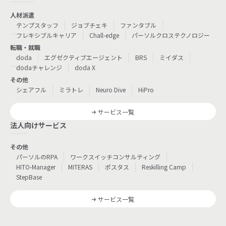
人材派遣
テンプスタッフ
ジョブチェキ
ファンタブル
フレキシブルキャリア
Chall-edge
パーソルクロステクノロジー
転職・就職
doda
エグゼクティブエージェント
BRS
ミイダス
dodaチャレンジ
doda X
その他
シェアフル
ミラトレ
Neuro Dive
HiPro
サービス一覧
法人向けサービス
その他
パーソルのRPA
ワークスイッチコンサルティング
HITO-Manager
MITERAS
ポスタス
Reskilling Camp
StepBase
サービス一覧