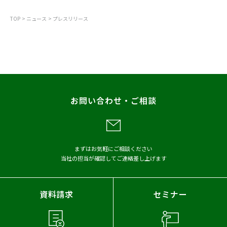
カテゴリから探す
TOP
ニュース
プレスリリース
すべて
お知らせ
プレスリリース
調査
レポート
お問い合わせ・ご相談
メディア掲載
アーカイブから探す
まずはお気軽にご相談ください
当社の担当が確認してご連絡差し上げます
2026年
2025年
2024年
2023年
2022年
2021年
資料請求
セミナー
2020年
2019年
2018年