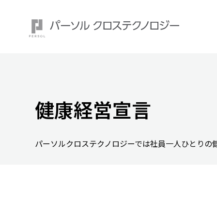
健康経営宣言
注目ワード：
パーソルクロステクノロジーでは社員一人ひとりの