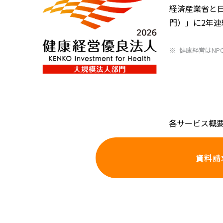
経済産業省と
門）」に2年
健康経営はNP
各サービス概
資料請