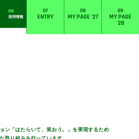
07
08
09
06
ENTRY
MY PAGE '27
MY PAGE
採用情報
'28
ョン「はたらいて、笑おう。」を実現するため
な取り組みを行っています。