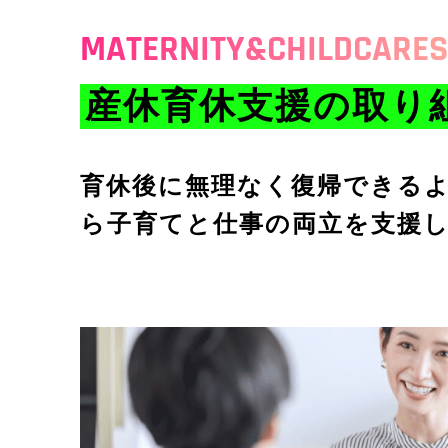
MATERNITY&CHILDCARE
S
産休育休支援の
取り
育休後に無理なく復帰できる
ら子育てと仕事の両立を支援