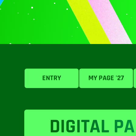
ENTRY
MY PAGE '27
DIGITAL
PA