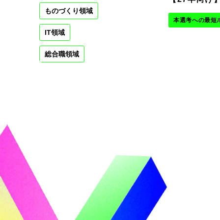
ものづくり領域
本選考への最短
IT領域
総合職領域