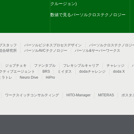
クルージョン)
数値で見るパーソルクロステクノロジー
プスタッフ
パーソルビジネスプロセスデザイン
パーソルクロステクノロジ
総合研究所
パーソルAVCテクノロジー
パーソル&サーバーワークス
ジョブチェキ
ファンタブル
フレキシブルキャリア
チャレッジ
クティブエージェント
BRS
ミイダス
dodaチャレンジ
doda X
ミラトレ
Neuro Dive
HiPro
ワークスイッチコンサルティング
HITO-Manager
MITERAS
ポスタ