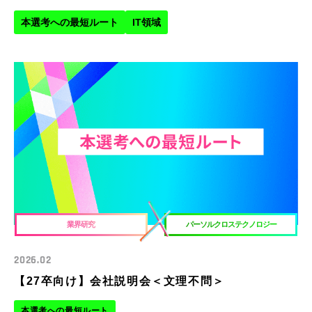
職種をもっと知りたい方向け
ものづくり領域
本選考への最短ルート
IT領域
IT領域
総合職領域
業界研究
パーソルクロステクノロジー
2026.02
【27卒向け】会社説明会＜文理不問＞
本選考への最短ルート