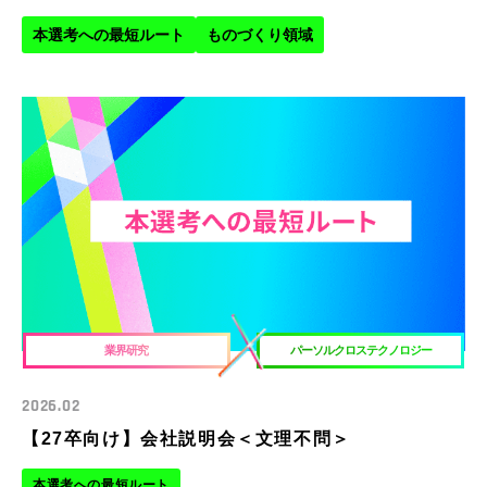
職種をもっと知りたい方向け
ものづくり領域
本選考への最短ルート
ものづくり領域
IT領域
総合職領域
業界研究
パーソルクロステクノロジー
2026.02
【27卒向け】会社説明会＜文理不問＞
本選考への最短ルート