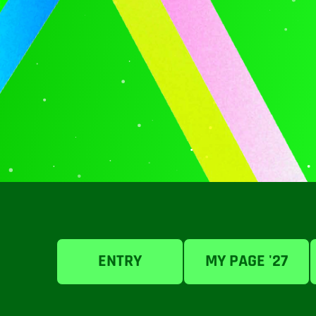
ENTRY
MY PAGE '27