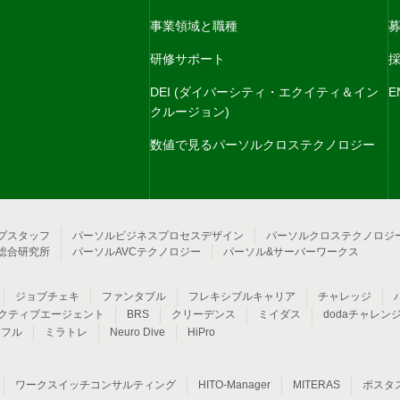
事業領域と職種
研修サポート
採
DEI (ダイバーシティ・エクイティ＆イン
E
クルージョン)
数値で見るパーソルクロステクノロジー
プスタッフ
パーソルビジネスプロセスデザイン
パーソルクロステクノロジ
総合研究所
パーソルAVCテクノロジー
パーソル&サーバーワークス
ジョブチェキ
ファンタブル
フレキシブルキャリア
チャレッジ
クティブエージェント
BRS
クリーデンス
ミイダス
dodaチャレン
アフル
ミラトレ
Neuro Dive
HiPro
ワークスイッチコンサルティング
HITO-Manager
MITERAS
ポスタ