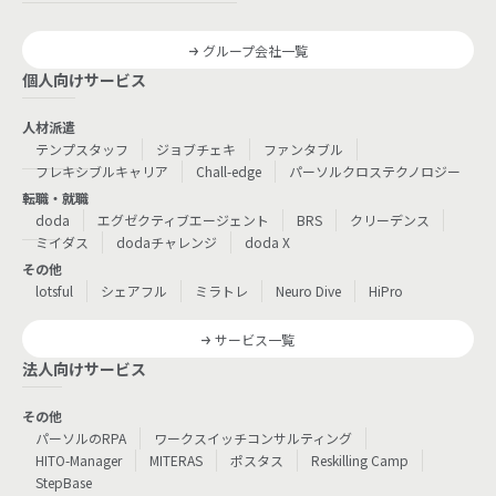
グループ会社一覧
個人向けサービス
人材派遣
テンプスタッフ
ジョブチェキ
ファンタブル
フレキシブルキャリア
Chall-edge
パーソルクロステクノロジー
転職・就職
doda
エグゼクティブエージェント
BRS
クリーデンス
ミイダス
dodaチャレンジ
doda X
その他
lotsful
シェアフル
ミラトレ
Neuro Dive
HiPro
サービス一覧
法人向けサービス
その他
パーソルのRPA
ワークスイッチコンサルティング
HITO-Manager
MITERAS
ポスタス
Reskilling Camp
StepBase