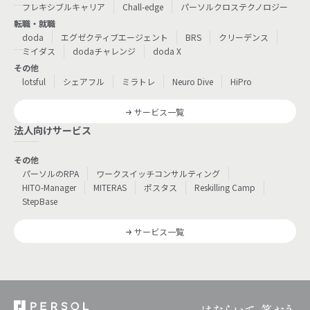
フレキシブルキャリア
Chall-edge
パーソルクロステクノロジー
転職・就職
doda
エグゼクティブエージェント
BRS
クリーデンス
ミイダス
dodaチャレンジ
doda X
その他
lotsful
シェアフル
ミラトレ
Neuro Dive
HiPro
サービス一覧
法人向けサービス
その他
パーソルのRPA
ワークスイッチコンサルティング
HITO-Manager
MITERAS
ポスタス
Reskilling Camp
StepBase
サービス一覧