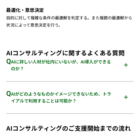
最適化・意思決定
目的に対して複雑な条件の最適解を判定する。また複数の最適解から
状況によって意思決定を行う。
AIコンサルティングに関するよくある質問
Q
AIに詳しい人材が社内にいないが、AI導入ができる
のか？
A
可能です。まずは「AIとは？」という基本的なレクチャーから
入り、お客さまの理解に合わせて成果の出るAI導入をご支援し
Q
AIがどのようなものかイメージできないため、トラ
ます。
イアルで利用することは可能か？
A
可能です。AIの検証サービスをご用意していますので、トライ
アル価格にて御見積いたします。
AIコンサルティングのご支援開始までの流れ