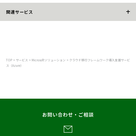
関連サービス
Microsoft Azure App＆Infra
Azureコスト最適化ソリューション
TOP
サービス
Microsoftソリューション
クラウド移行フレームワーク導入支援サービ
Azure CycleCloud PoC環境導入支援サービス
ス（Azure）
クラウド移行フレームワーク導入支援サービス（Azure）
Azure Assist Support FinOps +（Azure運用保守）
パッチ管理効率化ソリューション
お問い合わせ・ご相談
Windows Server 2016 EOS対応ソリューション
マルチクラウド統合管理 Azure Arc導入支援