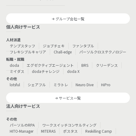
グループ会社一覧
個人向けサービス
人材派遣
テンプスタッフ
ジョブチェキ
ファンタブル
フレキシブルキャリア
Chall-edge
パーソルクロステクノロジー
転職・就職
doda
エグゼクティブエージェント
BRS
クリーデンス
ミイダス
dodaチャレンジ
doda X
その他
lotsful
シェアフル
ミラトレ
Neuro Dive
HiPro
サービス一覧
法人向けサービス
その他
パーソルのRPA
ワークスイッチコンサルティング
HITO-Manager
MITERAS
ポスタス
Reskilling Camp