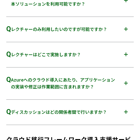
本ソリューションを利用可能ですか？
PaaS に構築したいが、アプリケーションで使用している API が
A
AppService では動作しない
はい、可能です。他社とご契約していてもご利用いただけま
オンプレミスで動作していたミドルウェアが仮想環境だと動作
す。まずはお気軽にお問い合わせください。
保証していないため移行できない
Q
レクチャーのみ利用したいのですが可能ですか？
A
はい、可能です。その他、レクチャーから計画までなども可能
です。
Q
レクチャーはどこで実施しますか？
なお、戦略を定義せずに PoC を実施するなど後続の STEP の
みを実施することはできません。
A
リモートにて実施いたしますので場所を問わず実施可能です。
Q
Azureへのクラウド導入にあたり、アプリケーション
の実装や修正は作業範囲に含まれますか？
A
アプリケーションの実装や修正はお客さま作業となります。
なお、クラウド導入にあたってのアドバイスやサンプルコード
Q
ディスカッションはどの関係者間で行いますか？
の提示はベストエフォートで実施いたします。
A
ソリューション内では弊社とお客さまの代表的な人物 (本ソリ
ューションを進めるにあたってのPMやワークロード管理者な
ど) の間で行います。
クラウド移行フレームワーク導入支援サービ