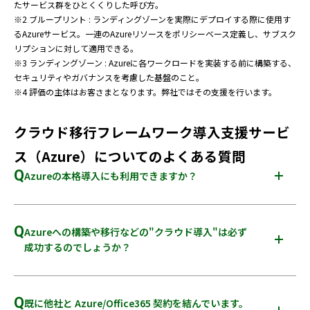
たサービス群をひとくくりした呼び方。
※2 ブループリント : ランディングゾーンを実際にデプロイする際に使用す
るAzureサービス。一連のAzureリソースをポリシーベース定義し、サブスク
リプションに対して適用できる。
※3 ランディングゾーン : Azureに各ワークロードを実装する前に構築する、
セキュリティやガバナンスを考慮した基盤のこと。
※4 評価の主体はお客さまとなります。弊社ではその支援を行います。
クラウド移行フレームワーク導入支援サービ
ス（Azure）についてのよくある質問
Q
Azureの本格導入にも利用できますか？
A
本ソリューションは PoC 向けです。本番運用向けの構築や移
行・運用サポート等は別途承ります。
Q
Azureへの構築や移行などの"クラウド導入"は必ず
成功するのでしょうか？
A
必ずしもご要望通りのクラウド導入にならないことがありま
す。下記のような制限により、Azureの標準サービスで実現で
Q
既に他社と Azure/Office365 契約を結んでいます。
きないご要件については別途ご相談とさせていただきます。