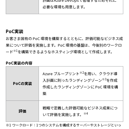
計画はAzure DevOpsで管理するためそれに
必要な環境も用意します。
PoC実装
お客さま固有の PoC 環境を構築するとともに、評価可能なビジネス成
果について評価を実施します。PoC 環境の基盤は、今後別のワークロ
※1
ード
を構築できるようなホスティング環境として作成します。
PoC実装の内容
※2
Azure ブループリント
を用い、クラウド導
※3
入計画に則ったランディングゾーン
を作成
PoCの実装
作成したランディングゾーンに PoC 環境を構
築
戦略で定義した評価可能なビジネス成果につ
評価
※4
いて評価を実施します。
※1 ワークロード：1つのシステムを構成するサーバーやストレージといっ