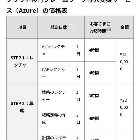
ス（Azure）の価格表
お客さまご
※1
項目
想定日数
金額
※2
対応時間
Azureレクチ
1
4時間
ャー
日
¥15
STEP１：レ
0,00
クチャー
0
CAFレクチャ
1
4時間
ー
日
戦略のレクチ
1
3時間
ャー
日
¥22
STEP２：戦
0,00
略
0
戦略定義の作
3
4時間
成
日
計画のレクチ
1