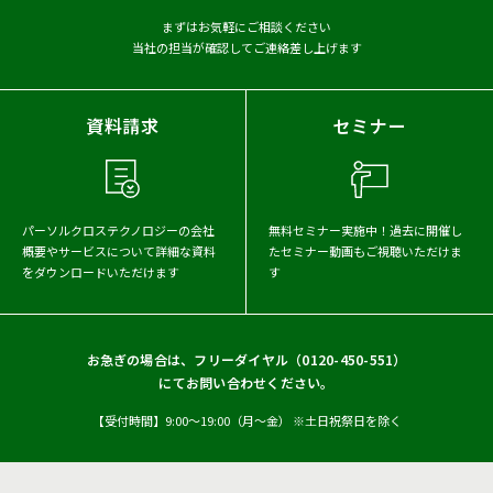
『丸ごとPaaS化』移行支援サービス
まずはお気軽にご相談ください
当社の担当が確認してご連絡差し上げます
資料請求
セミナー
パーソルクロステクノロジーの会社
無料セミナー実施中！
過去に開催し
概要や
サービスについて詳細な資料
たセミナー動画もご視聴いただけま
をダウンロードいただけます
す
お急ぎの場合は、フリーダイヤル（
0120-450-551
）
にてお問い合わせください。
【受付時間】9:00〜19:00（月〜金） ※土日祝祭日を除く