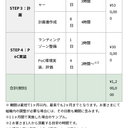
3時間
ャー
日
¥53
STEP３：計
0,00
画
0
8
計画書作成
4時間
日
ランディング
1
2時間
ゾーン整備
日
¥30
STEP４：P
0,00
oC実装
0
PoC環境実
4
※3
2時間～
装、評価
日
¥1,2
合計(税別)
00,0
00
※ 期間は最短で1ヶ月以内、最長でも2ヶ月までとなります。お客さまにて
組織内の調整が必要な場合には、その日数も期間に含みます。
※1 1ヶ月間で実施した場合のサンプル。
※2 お客さま1人から頂戴する目安の時間です。