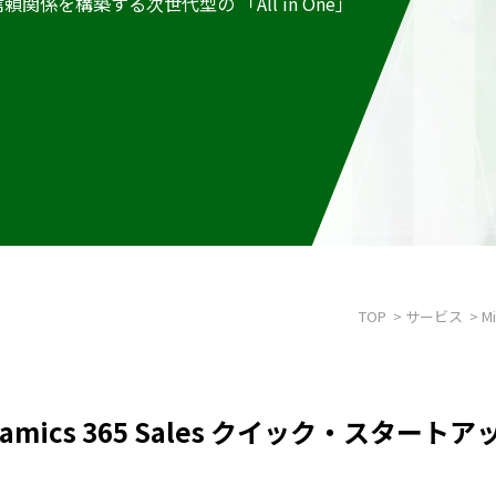
を構築する次世代型の 「All in One」
TOP
サービス
M
 Dynamics 365 Sales クイック・