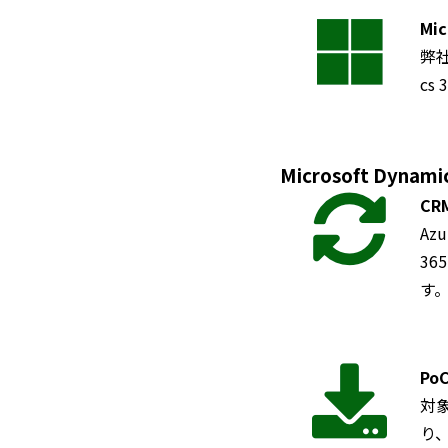
Mi
弊社
c
Microsoft Dy
CR
Az
3
す
Po
対
り