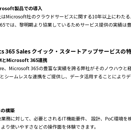
crosoft製品での導入
はMicrosoft社のクラウドサービスに関する10年以上にわたるパートナ
s 365では、黎明期より協業しているためサービス提供の実績は
namics 365 Sales クイック・スタートアップサービスの
MとMicrosoft 365連携
ure、Microsoft 365の豊富な実績を誇る弊社がそのノウハウと経
65とシームレスな連携をご提供し、データ活用することにより
。
Cの構築
象業務に対して、必要とされるIT機能要件、 設計、PoC環境
、より使いやすさなどの操作面を体験できます。