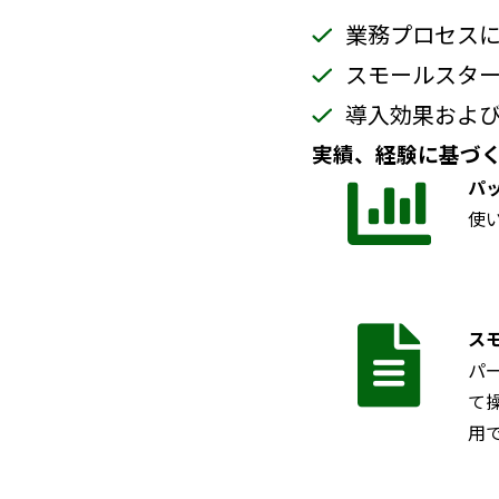
業務プロセスに
スモールスタ
導入効果およ
実績、経験に基づく
パ
使
ス
パ
て
用