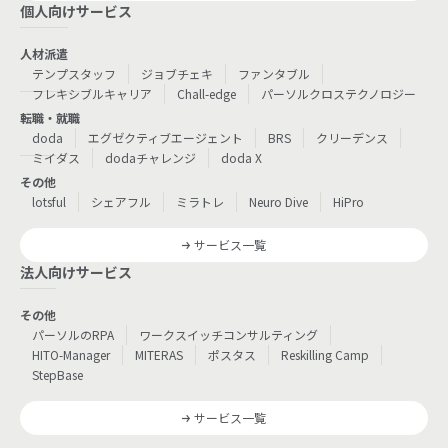
個人向けサービス
人材派遣
テンプスタッフ
ジョブチェキ
ファンタブル
フレキシブルキャリア
Chall-edge
パーソルクロステクノロジー
転職・就職
doda
エグゼクティブエージェント
BRS
クリーデンス
ミイダス
dodaチャレンジ
doda X
その他
lotsful
シェアフル
ミラトレ
Neuro Dive
HiPro
サービス一覧
法人向けサービス
その他
パーソルのRPA
ワークスイッチコンサルティング
HITO-Manager
MITERAS
ポスタス
Reskilling Camp
StepBase
サービス一覧