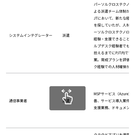
パーソルクロステクノロ
よる派遣チーム体制が構
JTにおいて、新たな経験
を探していたが、人材確
ーソルクロステクノロジ
システムインテグレーター
派遣
経験・支援できることを
ルプデスク経験者でもイ
担えるまでにPJT内で育
案。育成プランを評価さ
ク経験での人材確保が実
MSPサービス（Azure
通信事業者
派遣
善、サービス導入案件の
支援業務、ドキュメント
クラウドアプリを運用を