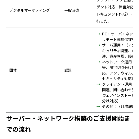
デント対応・障害対応（
デジタルマーケティング
一般派遣
ドキュメント作成）・運
行った。
PC・サーバ・ネット
リモート運用保守支
サーバ運用：（アカ
キュリティ関連、バ
連、資産管理、障害
ネットワーク運用：（
等、障害切り分け対
団体
受託
応、アンチウィルス
セキュリティ対応）
クライアント運用：
関連、問い合わせ受
ウェアインストール
分け対応）
その他：（月次報告
サーバー・ネットワーク構築のご支援開始ま
での流れ