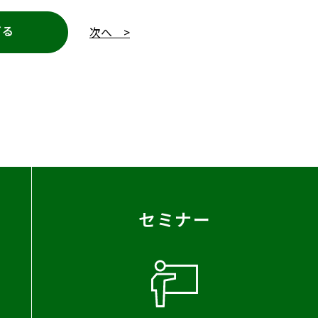
どる
次へ >
セミナー