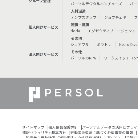
グループ会社
パーソルデジタルベンチャーズ
パー
人材派遣
テンプスタッフ
ジョブチェキ
フ
転職・就職
個人向けサービス
doda
エグゼクティブエージェント
その他
シェアフル
ミラトレ
Neuro Dive
その他
法人向けサービス
パーソルのRPA
ワークスイッチコン
サイトマップ
個人情報保護方針
パーソナルデータの活用とプライ
情報セキュリティ基本方針
労働者派遣法に基づく派遣事業の情報
一般事業主行動計画（次世代法・女性活躍推進法に基づく）
品質方