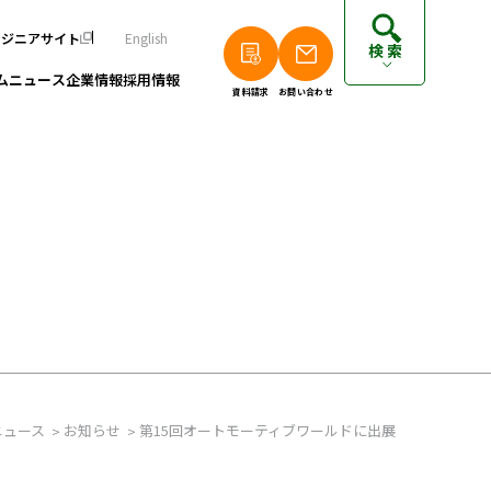
ンジニアサイト
English
検索
ム
ニュース
企業情報
採用情報
資料請求
お問い合わせ
個人のお客さまは以下をご覧ください
派遣エンジニアの方はこちら
フリーランスエンジニアの方はこちら
ニュース
お知らせ
第15回オートモーティブワールドに出展