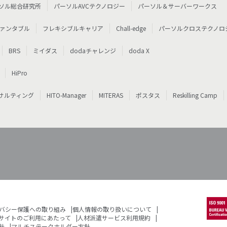
ソル総合研究所
パーソルAVCテクノロジー
パーソル＆サーバーワークス
ァンタブル
フレキシブルキャリア
Chall-edge
パーソルクロステクノロ
BRS
ミイダス
dodaチャレンジ
doda X
HiPro
サルティング
HITO-Manager
MITERAS
ポスタス
Reskilling Camp
バシー保護への取り組み
個人情報の取り扱いについて
サイトのご利用にあたって
人材派遣サービス利用規約
針
マルチステークホルダー方針