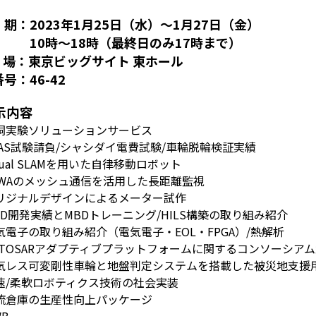
期：
2023年1月25日（水）～1月27日（金）
時～18時（最終日のみ17時まで）
場：東京ビッグサイト 東ホール
号：46-42
示内容
洞実験ソリューションサービス
DAS試験請負/シャシダイ電費試験/車輪脱輪検証実績
isual SLAMを用いた自律移動ロボット
PWAのメッシュ通信を活用した長距離監視
リジナルデザインによるメーター試作
BD開発実績とMBDトレーニング/HILS構築の取り組み紹介
気電子の取り組み紹介（電気電子・EOL・FPGA）/熱解析
UTOSARアダプティブプラットフォームに関するコンソーシア
気レス可変剛性車輪と地盤判定システムを搭載した被災地支援
速/柔軟ロボティクス技術の社会実装
流倉庫の生産性向上パッケージ
WB