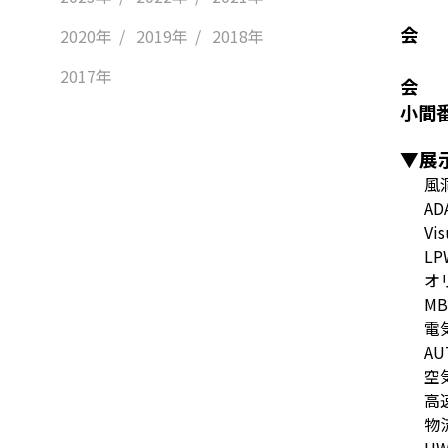
会 
2020年
2019年
2018年
10
2017年
会 
小間番
▼展
風
A
V
L
オ
M
電
A
空
高
物
U