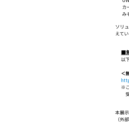
カ
み
ソリュ
えてい
■
以
＜無
htt
※
受
本展示
（外部