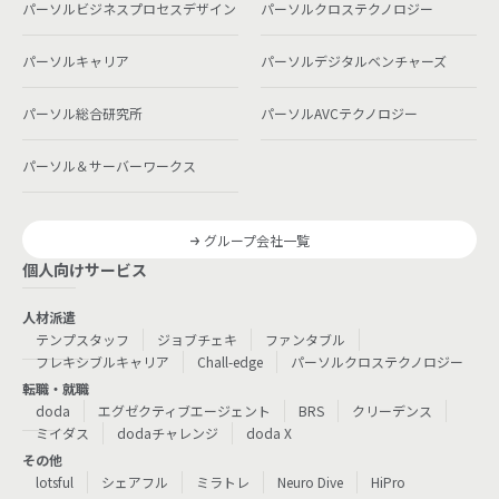
パーソルビジネスプロセスデザイン
パーソルクロステクノロジー
パーソルキャリア
パーソルデジタルベンチャーズ
パーソル総合研究所
パーソルAVCテクノロジー
パーソル＆サーバーワークス
グループ会社一覧
個人向けサービス
人材派遣
テンプスタッフ
ジョブチェキ
ファンタブル
フレキシブルキャリア
Chall-edge
パーソルクロステクノロジー
転職・就職
doda
エグゼクティブエージェント
BRS
クリーデンス
ミイダス
dodaチャレンジ
doda X
その他
lotsful
シェアフル
ミラトレ
Neuro Dive
HiPro