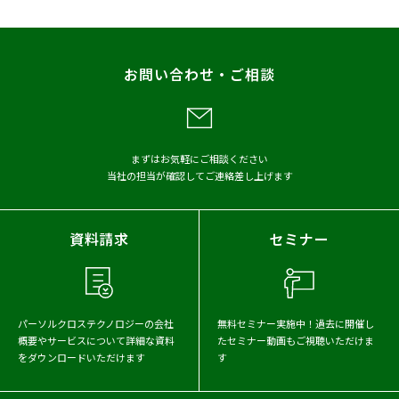
プレスリリース
調査
レポート
お問い合わせ・ご相談
メディア掲載
アーカイブから探す
まずはお気軽にご相談ください
当社の担当が確認してご連絡差し上げます
2026年
2025年
2024年
2023年
2022年
2021年
資料請求
セミナー
2020年
2019年
2018年
2017年
パーソルクロステクノロジーの会社
無料セミナー実施中！
過去に開催し
概要や
サービスについて詳細な資料
たセミナー動画もご視聴いただけま
をダウンロードいただけます
す