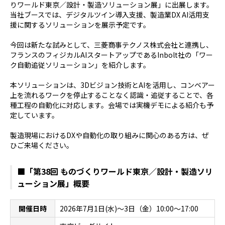
りワールド東京／設計・製造ソリューション展」に出展します。
当社ブースでは、デジタルツイン導入支援、製造業
DX AI
活用支
援に関するソリューションを展示予定です。
今回は新たな試みとして、三菱商事テクノス株式会社と連携し、
フランスのフィジカル
AI
スタートアップである
Inbolt
社の「ワー
ク自動追従ソリューション」を紹介します。
本ソリューションは、
3D
ビジョン技術と
AI
を活用し、コンベアー
上を流れるワークを停止することなく認識・追従することで、各
種工程の自動化に対応します。会場では実機デモによる紹介も予
定しています。
製造現場における
DX
や自動化の取り組みに関心のある方は、ぜ
ひご来場ください。
■「第
38
回 ものづくりワールド東京／設計・製造ソリ
ューション展」概要
開催日時
2026年7月
1
日
(
水
)～3日（金）10:00～17:00