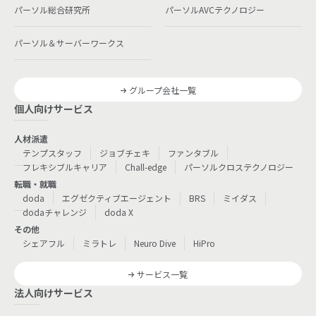
パーソル総合研究所
パーソルAVCテクノロジー
パーソル＆サーバーワークス
グループ会社一覧
個人向けサービス
人材派遣
テンプスタッフ
ジョブチェキ
ファンタブル
フレキシブルキャリア
Chall-edge
パーソルクロステクノロジー
転職・就職
doda
エグゼクティブエージェント
BRS
ミイダス
dodaチャレンジ
doda X
その他
シェアフル
ミラトレ
Neuro Dive
HiPro
サービス一覧
法人向けサービス