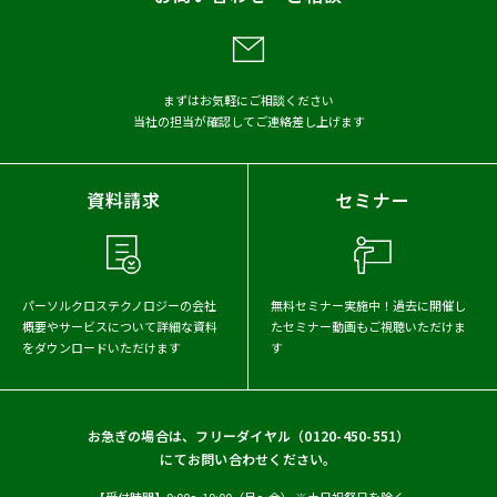
メディア掲載
アーカイブから探す
まずはお気軽にご相談ください
当社の担当が確認してご連絡差し上げます
2026年
2025年
2024年
2023年
2022年
2021年
資料請求
セミナー
2020年
2019年
2018年
2017年
パーソルクロステクノロジーの会社
無料セミナー実施中！
過去に開催し
概要や
サービスについて詳細な資料
たセミナー動画もご視聴いただけま
をダウンロードいただけます
す
お急ぎの場合は、フリーダイヤル（
0120-450-551
）
にてお問い合わせください。