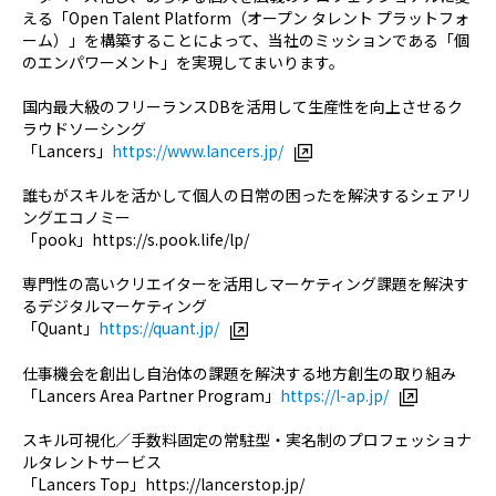
える「Open Talent Platform（オープン タレント プラットフォ
ーム）」を構築することによって、当社のミッションである「個
のエンパワーメント」を実現してまいります。
国内最大級のフリーランスDBを活用して生産性を向上させるク
ラウドソーシング
「Lancers」
https://www.lancers.jp/
誰もがスキルを活かして個人の日常の困ったを解決するシェアリ
ングエコノミー
「pook」https://s.pook.life/lp/
専門性の高いクリエイターを活用しマーケティング課題を解決す
るデジタルマーケティング
「Quant」
https://quant.jp/
仕事機会を創出し自治体の課題を解決する地方創生の取り組み
「Lancers Area Partner Program」
https://l-ap.jp/
スキル可視化／手数料固定の常駐型・実名制のプロフェッショナ
ルタレントサービス
「Lancers Top」https://lancerstop.jp/