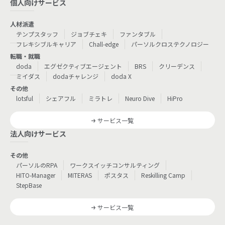
個人向けサービス
人材派遣
テンプスタッフ
ジョブチェキ
ファンタブル
フレキシブルキャリア
Chall-edge
パーソルクロステクノロジー
転職・就職
doda
エグゼクティブエージェント
BRS
クリーデンス
ミイダス
dodaチャレンジ
doda X
その他
lotsful
シェアフル
ミラトレ
Neuro Dive
HiPro
サービス一覧
法人向けサービス
その他
パーソルのRPA
ワークスイッチコンサルティング
HITO-Manager
MITERAS
ポスタス
Reskilling Camp
StepBase
サービス一覧