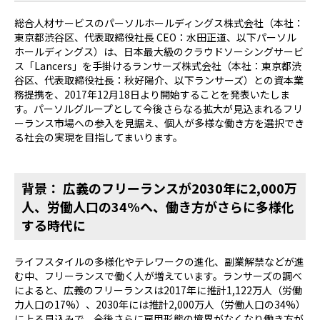
総合人材サービスのパーソルホールディングス株式会社（本社：
東京都渋谷区、代表取締役社長 CEO：水田正道、以下パーソル
ホールディングス）は、日本最大級のクラウドソーシングサービ
ス「Lancers」を手掛けるランサーズ株式会社（本社：東京都渋
谷区、代表取締役社長：秋好陽介、以下ランサーズ）との資本業
務提携を、2017年12月18日より開始することを発表いたしま
す。パーソルグループとして今後さらなる拡大が見込まれるフリ
ーランス市場への参入を見据え、個人が多様な働き方を選択でき
る社会の実現を目指してまいります。
背景： 広義のフリーランスが2030年に2,000万
人、労働人口の34%へ、働き方がさらに多様化
する時代に
ライフスタイルの多様化やテレワークの進化、副業解禁などが進
む中、フリーランスで働く人が増えています。ランサーズの調べ
によると、広義のフリーランスは2017年に推計1,122万人（労働
力人口の17%）、2030年には推計2,000万人（労働人口の34%）
に上る見込みで、今後さらに雇用形態の境界がなくなり働き方が