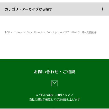
カテゴリ・アーカイブから探す
カテゴリから探す
TOP
ニュース
プレスリリース
パーソルグループがランサーズと資本業務提携
すべて
お知らせ
プレスリリース
調査
レポート
お問い合わせ・ご相談
メディア掲載
アーカイブから探す
まずはお気軽にご相談ください
当社の担当が確認してご連絡差し上げます
2026年
2025年
2024年