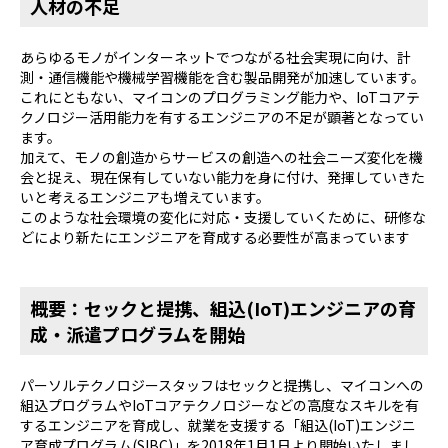
人材の不足
あらゆるモノがインターネットでつながる社会実現に向け、計
測・通信機能や機械学習機能を含む製品開発が加速しています。
これにともない、マイコンのプログラミング能力や、IoTコアテ
クノロジー活用能力を有するエンジニアの不足が顕著となってい
ます。
加えて、モノの創造からサービスの創造への社会ニーズ変化を機
会と捉え、現在保有していない能力を身に付け、発揮していきた
いと考えるエンジニアも増えています。
このような社会環境の変化に対応・支援していくために、研修な
どにより新たにエンジニアを育成する必要性が高まっています
概要：セックと提携、組込(IoT)エンジニアの育
成・派遣プログラムを開始
パーソルテクノロジースタッフはセックと提携し、マイコンへの
組込プログラムやIoTコアテクノロジーなどの高度なスキルを有
するエンジニアを育成し、就業を支援する「組込(IoT)エンジニ
ア育成プログラム(SIBC)」を2018年1月1日より開始いたしまし