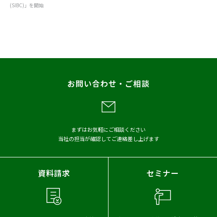
(SIBC)」を開始
すべて
お知らせ
プレスリリース
調査
レポート
お問い合わせ・ご相談
メディア掲載
アーカイブから探す
まずはお気軽にご相談ください
当社の担当が確認してご連絡差し上げます
2026年
2025年
2024年
2023年
2022年
2021年
資料請求
セミナー
2020年
2019年
2018年
2017年