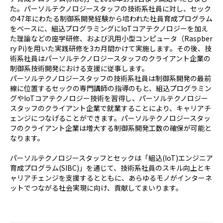
た。パーソルテクノロジースタッフの技術系社員に対し、セック
の47年にわたる制御系開発経験から培われた社員育成プログラム
をベースに、組込プログラミングにIoTコアテクノロジーを加え
た理論などの座学研修、および汎用小型コンピュータ（Raspber
ry Pi)を用いた実践研修を3カ月間かけて実施します。その後、技
術系社員はパーソルテクノロジースタッフのクライアント企業の
制御系技術開発における支援に従事します。
パーソルテクノロジースタッフの技術系社員は制御系開発の最前
線に位置するセックの専門講師の指導のもと、組込プログラミン
グやIoTコアテクノロジー技術を習得し、パーソルテクノロジー
スタッフのクライアント企業で就業することにより、キャリアチ
ェンジにつなげることができます。パーソルテクノロジースタッ
フのクライアント企業は増大する制御系開発工数の確保が可能と
なります。
パーソルテクノロジースタッフとセックは「組込(IoT)エンジニア
育成プログラム(SIBC)」を通じて、技術系社員のスキル向上とキ
ャリアチェンジを支援するとともに、あらゆるモノがインターネ
ットでつながる社会実現に向け、貢献してまいります。