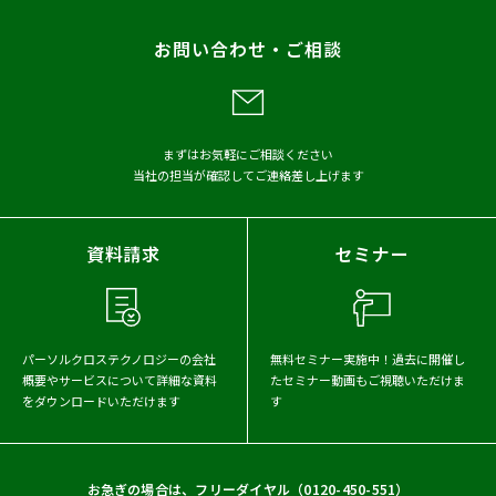
レポート
お問い合わせ・ご相談
メディア掲載
アーカイブから探す
まずはお気軽にご相談ください
当社の担当が確認してご連絡差し上げます
2026年
2025年
2024年
2023年
2022年
2021年
資料請求
セミナー
2020年
2019年
2018年
2017年
パーソルクロステクノロジーの会社
無料セミナー実施中！
過去に開催し
概要や
サービスについて詳細な資料
たセミナー動画もご視聴いただけま
をダウンロードいただけます
す
お急ぎの場合は、フリーダイヤル（
0120-450-551
）