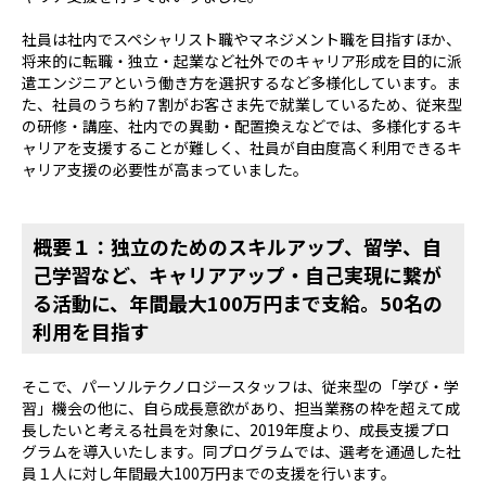
社員は社内でスペシャリスト職やマネジメント職を目指すほか、
将来的に転職・独立・起業など社外でのキャリア形成を目的に派
遣エンジニアという働き方を選択するなど多様化しています。ま
た、社員のうち約７割がお客さま先で就業しているため、従来型
の研修・講座、社内での異動・配置換えなどでは、多様化するキ
ャリアを支援することが難しく、社員が自由度高く利用できるキ
ャリア支援の必要性が高まっていました。
概要１：独立のためのスキルアップ、留学、自
己学習など、キャリアアップ・自己実現に繋が
る活動に、年間最大100万円まで支給。50名の
利用を目指す
そこで、パーソルテクノロジースタッフは、従来型の「学び・学
習」機会の他に、自ら成長意欲があり、担当業務の枠を超えて成
長したいと考える社員を対象に、2019年度より、成長支援プロ
グラムを導入いたします。同プログラムでは、選考を通過した社
員１人に対し年間最大100万円までの支援を行います。