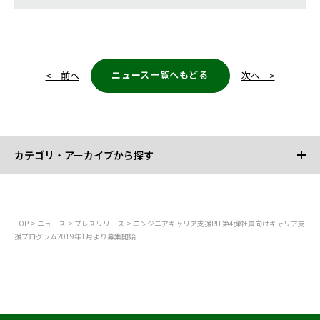
ニュース一覧へもどる
< 前へ
次へ >
カテゴリ・アーカイブから探す
カテゴリから探す
TOP
ニュース
プレスリリース
エンジニアキャリア支援PJT第4弾社員向けキャリア支
援プログラム2019年1月より募集開始
すべて
お知らせ
プレスリリース
調査