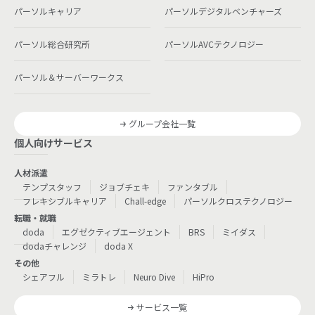
パーソルキャリア
パーソルデジタルベンチャーズ
パーソル総合研究所
パーソルAVCテクノロジー
パーソル＆サーバーワークス
グループ会社一覧
個人向けサービス
人材派遣
テンプスタッフ
ジョブチェキ
ファンタブル
フレキシブルキャリア
Chall-edge
パーソルクロステクノロジー
転職・就職
doda
エグゼクティブエージェント
BRS
ミイダス
dodaチャレンジ
doda X
その他
シェアフル
ミラトレ
Neuro Dive
HiPro
サービス一覧