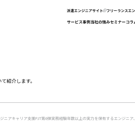
派遣エンジニアサイト
フリーランスエ
サービス
事例
当社の強み
セミナー
コラ
いて紹介します。
ジニアキャリア支援PJT第6弾実務経験年数以上の実力を保有するエンジニア