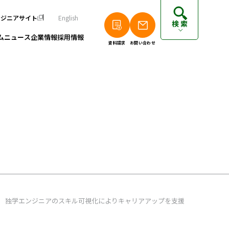
ンジニアサイト
English
検索
ム
ニュース
企業情報
採用情報
資料請求
お問い合わせ
個人のお客さまは以下をご覧ください
派遣エンジニアの方はこちら
フリーランスエンジニアの方はこちら
、 独学エンジニアのスキル可視化によりキャリアアップを支援