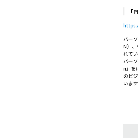
「P
https:
パーソ
N）、
れてい
パーソ
n」を
のビジ
います