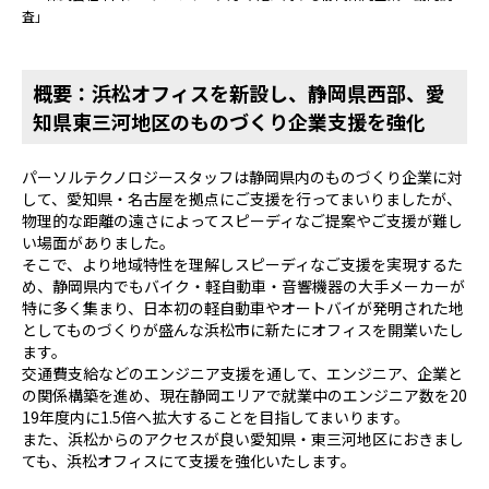
査」
概要：浜松オフィスを新設し、静岡県西部、愛
知県東三河地区のものづくり企業支援を強化
パーソルテクノロジースタッフは静岡県内のものづくり企業に対
して、愛知県・名古屋を拠点にご支援を行ってまいりましたが、
物理的な距離の遠さによってスピーディなご提案やご支援が難し
い場面がありました。
そこで、より地域特性を理解しスピーディなご支援を実現するた
め、静岡県内でもバイク・軽自動車・音響機器の大手メーカーが
特に多く集まり、日本初の軽自動車やオートバイが発明された地
としてものづくりが盛んな浜松市に新たにオフィスを開業いたし
ます。
交通費支給などのエンジニア支援を通して、エンジニア、企業と
の関係構築を進め、現在静岡エリアで就業中のエンジニア数を20
19年度内に1.5倍へ拡大することを目指してまいります。
また、浜松からのアクセスが良い愛知県・東三河地区におきまし
ても、浜松オフィスにて支援を強化いたします。