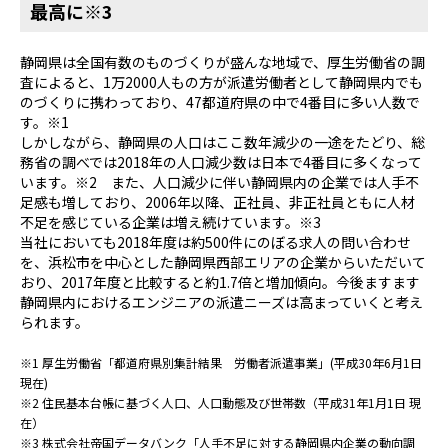
最高に※3
静岡県は全国有数のものづくりが盛んな地域で、厚生労働省の調
査によると、1万2000人もの方が派遣労働者として静岡県内でも
のづくりに携わっており、47都道府県の中で4番目に多い人数で
す。※1
しかしながら、静岡県の人口はここ数年減少の一途をたどり、総
務省の調べでは2018年の人口減少数は日本で4番目に多くなって
います。※2 また、人口減少に伴い静岡県内の企業では人手不
足感も増しており、2006年以降、正社員、非正社員ともに人材
不足を感じている企業は増え続けています。※3
当社においても2018年度は約500件にのぼる求人の問い合わせ
を、浜松市を中心とした静岡県西部エリアの企業からいただいて
おり、2017年度と比較すると約1.7倍と増加傾向。今後ますます
静岡県内におけるエンジニアの派遣ニーズは高まっていくと考え
られます。
※1 厚生労働省「都道府県別集計結果 労働者派遣事業」(平成30年6月1日
現在)
※2 住民基本台帳に基づく人口、人口動態及び世帯数（平成31年1月1日 現
在）
※3 株式会社帝国データバンク「人手不足に対する静岡県内企業の動向調