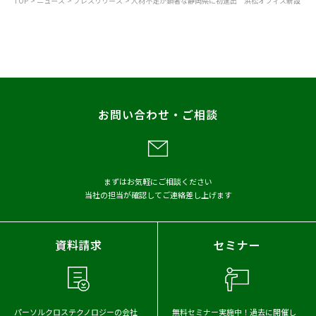
TOP
ニュース
プレスリリース
人材不足が顕著な静岡県に初進出 浜松オフィス新設
すべて
お知らせ
プレスリリース
調査
レポート
お問い合わせ・ご相談
メディア掲載
アーカイブから探す
まずはお気軽にご相談ください
当社の担当が確認してご連絡差し上げます
2026年
2025年
2024年
2023年
2022年
2021年
資料請求
セミナー
2020年
2019年
2018年
2017年
パーソルクロステクノロジーの会社
無料セミナー実施中！
過去に開催し