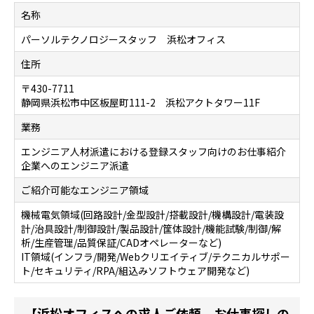
名称
パーソルテクノロジースタッフ 浜松オフィス
住所
〒430-7711
静岡県浜松市中区板屋町111-2 浜松アクトタワー11F
業務
エンジニア人材派遣における登録スタッフ向けのお仕事紹介
企業へのエンジニア派遣
ご紹介可能なエンジニア領域
機械電気領域(回路設計/金型設計/搭載設計/機構設計/電装設
計/治具設計/制御設計/製品設計/筐体設計/機能試験/制御/解
析/生産管理/品質保証/CADオペレーターなど)
IT領域(インフラ/開発/Webクリエイティブ/テクニカルサポー
ト/セキュリティ/RPA/組込みソフトウェア開発など)
【浜松オフィスへの求人ご依頼、お仕事探しの