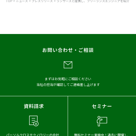
TOP
ニュース
プレスリリース
ランサーズと提携し、フリーランスエンジニアを紹介
すべて
お知らせ
プレスリリース
調査
レポート
お問い合わせ・ご相談
メディア掲載
アーカイブから探す
まずはお気軽にご相談ください
当社の担当が確認してご連絡差し上げます
2026年
2025年
2024年
2023年
2022年
2021年
資料請求
セミナー
2020年
2019年
2018年
2017年
パーソルクロステクノロジーの会社
無料セミナー実施中！
過去に開催し