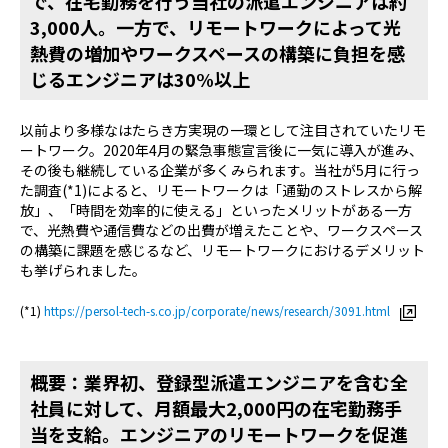
で、在宅勤務を行う当社の派遣エンジニアは約
3,000人。一方で、リモートワークによって光
熱費の増加やワークスペースの構築に負担を感
じるエンジニアは30%以上
以前より多様なはたらき方実現の一環として注目されていたリモ
ートワーク。2020年4月の緊急事態宣言後に一気に導入が進み、
その後も継続している企業が多くみられます。当社が5月に行っ
た調査(*1)によると、リモートワークは「通勤のストレスから解
放」、「時間を効率的に使える」といったメリットがある一方
で、光熱費や通信費などの出費が増えたことや、ワークスペース
の構築に課題を感じるなど、リモートワークにおけるデメリット
も挙げられました。
(*1)
https://persol-tech-s.co.jp/corporate/news/research/3091.html
概要：業界初、登録型派遣エンジニアを含む全
社員に対して、月額最大2,000円の在宅勤務手
当を支給。エンジニアのリモートワークを促進