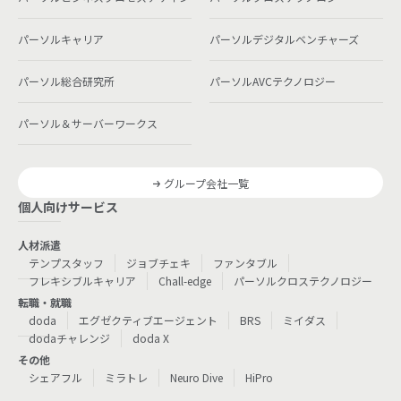
パーソルキャリア
パーソルデジタルベンチャーズ
パーソル総合研究所
パーソルAVCテクノロジー
パーソル＆サーバーワークス
グループ会社一覧
個人向けサービス
人材派遣
テンプスタッフ
ジョブチェキ
ファンタブル
フレキシブルキャリア
Chall-edge
パーソルクロステクノロジー
転職・就職
doda
エグゼクティブエージェント
BRS
ミイダス
dodaチャレンジ
doda X
その他
シェアフル
ミラトレ
Neuro Dive
HiPro