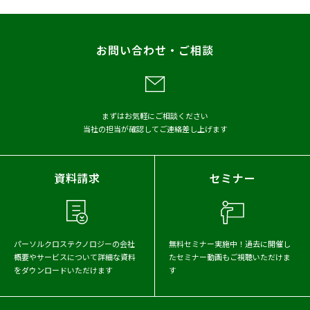
調査
レポート
お問い合わせ・ご相談
メディア掲載
アーカイブから探す
まずはお気軽にご相談ください
当社の担当が確認してご連絡差し上げます
2026年
2025年
2024年
2023年
2022年
2021年
資料請求
セミナー
2020年
2019年
2018年
2017年
パーソルクロステクノロジーの会社
無料セミナー実施中！
過去に開催し
概要や
サービスについて詳細な資料
たセミナー動画もご視聴いただけま
をダウンロードいただけます
す