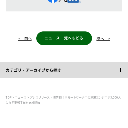
ニュース一覧へもどる
< 前へ
次へ >
カテゴリ・アーカイブから探す
カテゴリから探す
TOP
ニュース
プレスリリース
業界初！リモートワーク中の派遣エンジニア3,000人
に在宅勤務手当を支給開始
すべて
お知らせ
プレスリリース