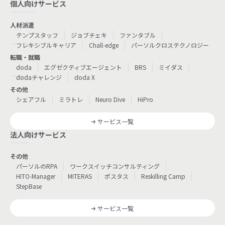
個人向けサービス
人材派遣
テンプスタッフ
ジョブチェキ
ファンタブル
フレキシブルキャリア
Chall-edge
パーソルクロステクノロジー
転職・就職
doda
エグゼクティブエージェント
BRS
ミイダス
dodaチャレンジ
doda X
その他
シェアフル
ミラトレ
Neuro Dive
HiPro
サービス一覧
法人向けサービス
その他
パーソルのRPA
ワークスイッチコンサルティング
HITO-Manager
MITERAS
ポスタス
Reskilling Camp
StepBase
サービス一覧