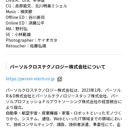
CG：貞原能文、北川明美ミシェル
Music：楠笑歌
Offline ED：谷川英司
Online ED：須藤公平
MA：野村弘
SE：小林範雄
Photographer：ケイオガタ
Retoucher：佐藤弘規
パーソルクロステクノロジー株式会社について
https://persol-xtech.co.jp
パーソルクロステクノロジー株式会社は、2023年1月、パーソル
R＆D株式会社とパーソルテクノロジースタッフ株式会社、パー
ソルプロフェッショナルアウトソーシング株式会社の経営統合に
より設立。
自動車・航空宇宙・産業機器・家電・ロボットといったモノづく
りから、システム、通信、WebといったIT領域までの領域におい
て、技術コンサルティング、請負、技術者派遣、準委任にて、企