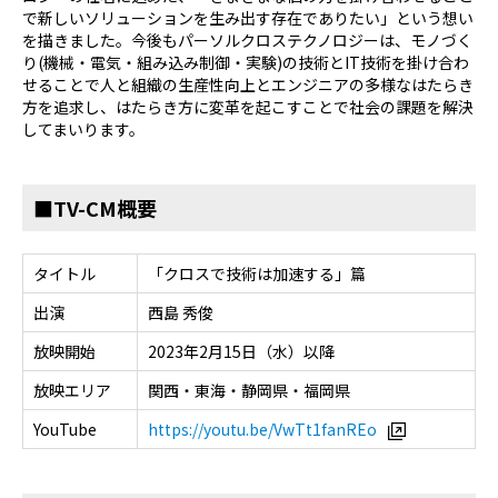
で新しいソリューションを生み出す存在でありたい」という想い
を描きました。今後もパーソルクロステクノロジーは、モノづく
り(機械・電気・組み込み制御・実験)の技術とIT技術を掛け合わ
せることで人と組織の生産性向上とエンジニアの多様なはたらき
方を追求し、はたらき方に変革を起こすことで社会の課題を解決
してまいります。
■TV-CM概要
タイトル
「クロスで技術は加速する」篇
出演
西島 秀俊
放映開始
2023年2月15日（水）以降
放映エリア
関西・東海・静岡県・福岡県
YouTube
https://youtu.be/VwTt1fanREo