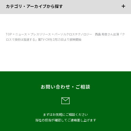
カテゴリ・アーカイブから探す
カテゴリから探す
TOP
ニュース
プレスリリース
パーソルクロステクノロジー 西島 秀俊さん出演「ク
ロスで技術は加速する」篇TV-CMを2月15日より放映開始
すべて
お知らせ
プレスリリース
調査
レポート
お問い合わせ・ご相談
メディア掲載
アーカイブから探す
まずはお気軽にご相談ください
当社の担当が確認してご連絡差し上げます
2026年
2025年
2024年