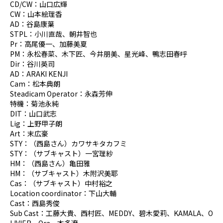
CD/CW：山口広輝
CW：山本絵理香
AD：谷島康葉
STPL：小川直哉、朝井智也
Pr：高尾優一、加藤美夏
PM：永松春菜、木下匠、今井朋美、星光峰、鴨志田春呼
Dir：谷川英司
AD：ARAKI KENJI
Cam：松本典朗
Steadicam Operator：永森芳伸
特機：菊池永純
DIT：山口武志
Lig：上野甲子朗
Art：末広豪
STY：（西島さん）カワサキタカフミ
STY：（サブキャスト）一宮理紗
HM：（西島さん）亀田雅
HM：（サブキャスト）木附沢美耶
Cas：（サブキャスト）中村裕之
Location coordinator：下山大輔
Cast：西島秀俊
Sub Cast：工藤大貴、西村匠、MEDDY、碧木愛莉、KAMALA、O
LIVIER、Ora、本多遼