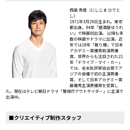
西島 秀俊（にしじま ひでと
し）
1971年3月29日生まれ。東京
都出身。94年「居酒屋ゆうれ
い」で映画初出演。 以降も多
数の映画やドラマに出演。近
年では18年「散り椿」で日本
アカデミー賞優秀助演男優
賞、世界からも注目された21
年「ドライブ・マイ・カー」
では、全米批評家協会賞でア
ジアの俳優で初の主演男優
賞、そして日本アカデミー賞
最優秀主演男優賞を受賞し
た。現在はテレビ朝日ドラマ「警視庁アウトサイダー」に主演で
出演中。
■クリエイティブ制作スタッフ