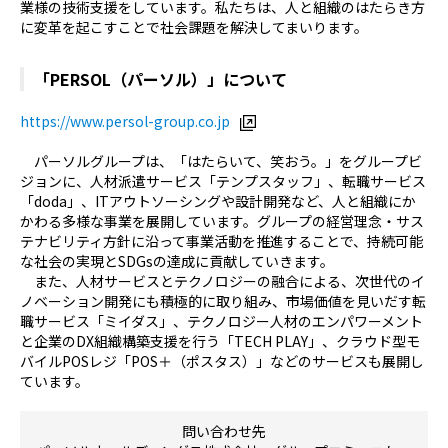
業様の技術支援をしています。私たちは、人と組織のはたらき方
に変革を起こすことで社会課題を解決してまいります。
「PERSOL（パーソル）」について
https://www.persol-group.co.jp
パーソルグループは、「はたらいて、笑おう。」をグループビ
ジョンに、人材派遣サービス「テンプスタッフ」、転職サービス
「doda」、ITアウトソーシングや設計開発など、人と組織にか
かわる多様な事業を展開しています。グループの経営理念・サス
テナビリティ方針に沿って事業活動を推進することで、持続可能
な社会の実現とSDGsの達成に貢献していきます。
また、人材サービスとテクノロジーの融合による、次世代のイ
ノベーション開発にも積極的に取り組み、市場価値を見いだす転
職サービス「ミイダス」、テクノロジー人材のエンパワーメント
と企業のDX組織構築支援を行う「TECH PLAY」、クラウド型モ
バイルPOSレジ「POS＋（ポスタス）」などのサービスも展開し
ています。
問い合わせ先