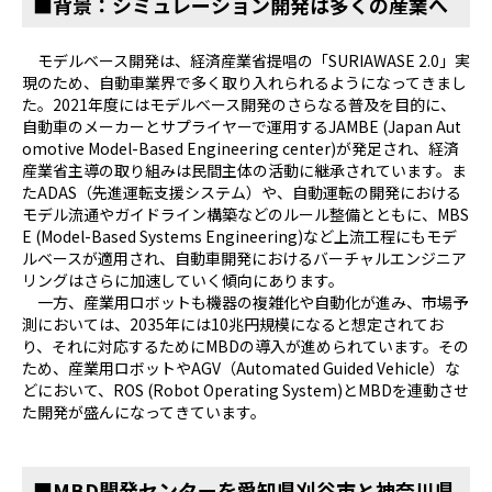
■背景：シミュレーション開発は多くの産業へ
モデルベース開発は、経済産業省提唱の「SURIAWASE 2.0」実
現のため、自動車業界で多く取り入れられるようになってきまし
た。2021年度にはモデルベース開発のさらなる普及を目的に、
自動車のメーカーとサプライヤーで運用するJAMBE (Japan Aut
omotive Model-Based Engineering center)が発足され、経済
産業省主導の取り組みは民間主体の活動に継承されています。ま
たADAS（先進運転支援システム）や、自動運転の開発における
モデル流通やガイドライン構築などのルール整備とともに、MBS
E (Model-Based Systems Engineering)など上流工程にもモデ
ルベースが適用され、自動車開発におけるバーチャルエンジニア
リングはさらに加速していく傾向にあります。
一方、産業用ロボットも機器の複雑化や自動化が進み、市場予
測においては、2035年には10兆円規模になると想定されてお
り、それに対応するためにMBDの導入が進められています。その
ため、産業用ロボットやAGV（Automated Guided Vehicle）な
どにおいて、ROS (Robot Operating System)とMBDを連動させ
た開発が盛んになってきています。
■MBD開発センターを愛知県刈谷市と神奈川県