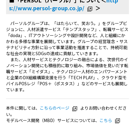
■「PERSOL（パーソル）」について＜
http
s://www.persol-group.co.jp/
＞
パーソルグループは、「はたらいて、笑おう。」をグループビ
ジョンに、人材派遣サービス「テンプスタッフ」、転職サービス
「doda」、ITアウトソーシングや設計開発など、人と組織にか
かわる多様な事業を展開しています。グループの経営理念・サス
テナビリティ方針に沿って事業活動を推進することで、持続可能
な社会の実現とSDGsの達成に貢献していきます。
また、人材サービスとテクノロジーの融合による、次世代のイ
ノベーション開発にも積極的に取り組み、市場価値を見いだす転
職サービス「ミイダス」、テクノロジー人材のエンパワーメント
と企業のDX組織構築支援を行う「TECH PLAY」、クラウド型モ
バイルPOSレジ「POS＋（ポスタス）」などのサービスも展開し
ています。
本件に関しては、
こちらのページ
よりお問い合わせくださ
い。
モデルベース開発（MBD）サービスについては、
こちら