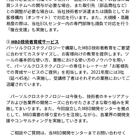
買システムへの関与が必要な場合、また取引先（部品商社など）
との調整が必要な場合は、当社技術者が派遣または請負としてお
客様構内（オンサイト）で対応を行います。また、大規模・高難
易度の際は、当社EOLセンター内の専門部隊も請負で対応を行う
「複合支援」も実施します。
③
MBD技術者育成サービス
パーソルクロステクノロジーで構築したMBD技術者教育をご要望
に合わせてカスタマイズし、お客様向けの教育を提供します。ツ
ールの基本的な使い方、業務における使い方のノウハウを用い
て、パーソルクロステクノロジーの専任トレーナーが「お客様先
での育成サービスのご提供」を担当します。2021年度には3社
（延べ45名）へ実施し、受講修了者はそれぞれの業務においてご
活躍されています。
パーソルクロステクノロジーは今後も、技術者のキャリアアッ
プおよび各業界の開発ニーズに合わせたさまざまな取り組みを実
施してまいります。また、今回設立したMBD開発センターを拠点
として、MBD需要の移り変わりを注視しながら、各業界の開発支
援やコンサルティングを実施していきます。
ご相談やご質問は、当MBD開発センターまでお問い合わせく