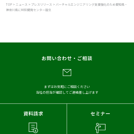
TOP
ニュース
プレスリリース
バーチャルエンジニアリング支援強化のため愛知県・
神奈川県にMBD開発センター設立
すべて
お知らせ
プレスリリース
調査
レポート
お問い合わせ・ご相談
メディア掲載
アーカイブから探す
まずはお気軽にご相談ください
当社の担当が確認してご連絡差し上げます
2026年
2025年
2024年
2023年
2022年
2021年
資料請求
セミナー
2020年
2019年
2018年
2017年