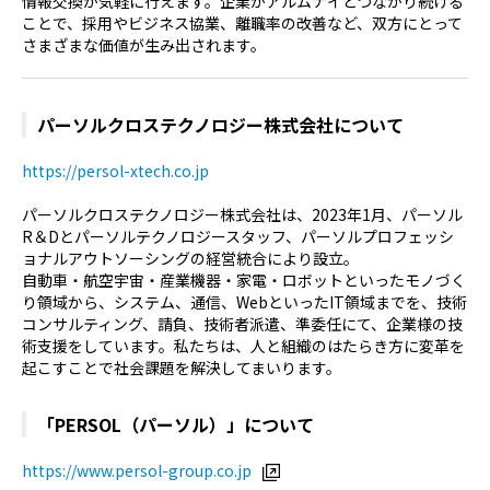
情報交換が気軽に行えます。企業がアルムナイとつながり続ける
ことで、採用やビジネス協業、離職率の改善など、双方にとって
さまざまな価値が生み出されます。
パーソルクロステクノロジー株式会社について
https://persol-xtech.co.jp
パーソルクロステクノロジー株式会社は、
2023
年
1
月、パーソル
R
＆
D
とパーソルテクノロジースタッフ、パーソルプロフェッシ
ョナルアウトソーシングの経営統合により設立。
自動車・航空宇宙・産業機器・家電・ロボットといったモノづく
り領域から、システム、通信、
Web
といった
IT
領域までを、技術
コンサルティング、請負、技術者派遣、準委任にて、企業様の技
術支援をしています。私たちは、人と組織のはたらき方に変革を
起こすことで社会課題を解決してまいります。
「
PERSOL
（パーソル）」について
https://www.persol-group.co.jp