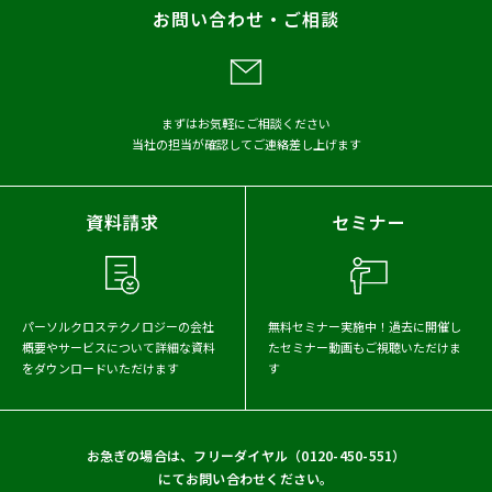
お問い合わせ・ご相談
メディア掲載
アーカイブから探す
まずはお気軽にご相談ください
当社の担当が確認してご連絡差し上げます
2026年
2025年
2024年
2023年
2022年
2021年
資料請求
セミナー
2020年
2019年
2018年
2017年
パーソルクロステクノロジーの会社
無料セミナー実施中！
過去に開催し
概要や
サービスについて詳細な資料
たセミナー動画もご視聴いただけま
をダウンロードいただけます
す
お急ぎの場合は、フリーダイヤル（
0120-450-551
）
にてお問い合わせください。