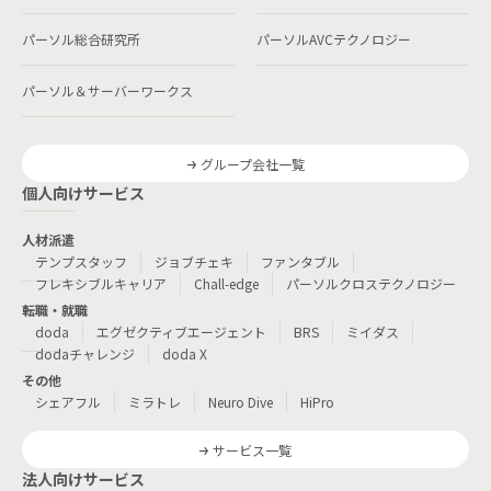
パーソル総合研究所
パーソルAVCテクノロジー
パーソル＆サーバーワークス
グループ会社一覧
個人向けサービス
人材派遣
テンプスタッフ
ジョブチェキ
ファンタブル
フレキシブルキャリア
Chall-edge
パーソルクロステクノロジー
転職・就職
doda
エグゼクティブエージェント
BRS
ミイダス
dodaチャレンジ
doda X
その他
シェアフル
ミラトレ
Neuro Dive
HiPro
サービス一覧
法人向けサービス