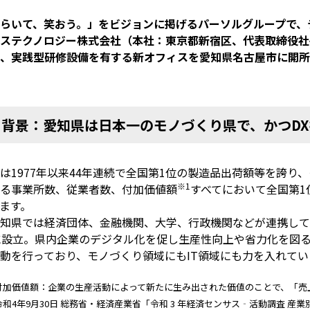
らいて、笑おう。」をビジョンに掲げるパーソルグループで、
ステクノロジー株式会社（本社：東京都新宿区、代表取締役社
、実践型研修設備を有する新オフィスを愛知県名古屋市に開所し、
■背景：愛知県は日本一のモノづくり県で、かつD
は1977年以来44年連続で全国第1位の製造品出荷額等を誇り、
※1
る事業所数、従業者数、付加価値額
すべてにおいて全国第1
ます。
知県では経済団体、金融機関、大学、行政機関などが連携して
に設立。県内企業のデジタル化を促し生産性向上や省力化を図
動を行っており、モノづくり領域にもIT領域にも力を入れてい
付加価値額：企業の生産活動によって新たに生み出された価値のことで、「売
和4年9月30日 総務省・経済産業省「令和 3 年経済センサス‐活動調査 