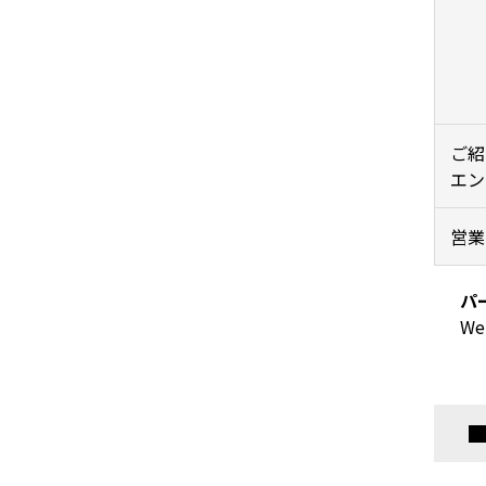
ご紹
エン
営業
パ
W