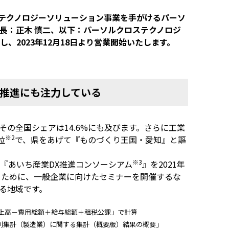
テクノロジーソリューション事業を手がけるパーソ
長：正木 慎二、以下：パーソルクロステクノロジ
2023年12月18日より営業開始いたします。
X推進にも注力している
その全国シェアは14.6%にも及びます。さらに工業
※2
位
で、県をあげて『ものづくり王国・愛知』と謳
※3
『あいち産業DX推進コンソーシアム
』を2021年
るために、一般企業に向けたセミナーを開催するな
る地域です。
上高－費用総額＋給与総額＋租税公課」で計算
産業別集計（製造業）に関する集計（概要版）結果の概要」