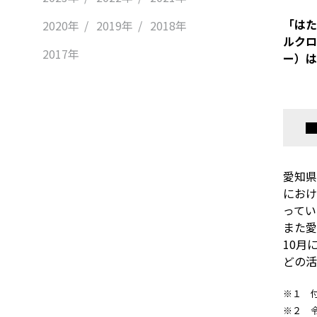
「はた
2020年
2019年
2018年
ルクロ
2017年
ー）は
愛知県
におけ
ってい
また愛
10月
どの活
※１ 
※２ 令