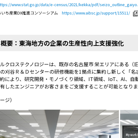
ttps://www.stat.go.jp/data/e-census/2021/kekka/pdf/seizo_outline_gaiyo
あいち産業DX推進コンソーシアム
https://www.aibsc.jp/support/15511/
■
概要：東海地方の企業の生産性向上支援強化
ルクロステクノロジーは、既存の名古屋市 栄エリアにある（
の刈谷Ｒ＆Ｄセンターの研修機能を1拠点に集約し新しく「名
約により、研究開発・モノづくり領域、IT領域、IoT、AI、
有したエンジニアがお客さまをご支援することが可能となりま
ージ）