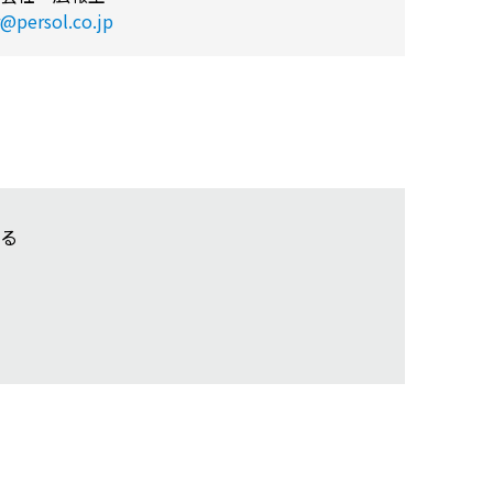
@persol.co.jp
る