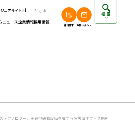
ンジニアサイト
English
検索
ム
ニュース
企業情報
採用情報
資料請求
お問い合わせ
個人のお客さまは以下をご覧ください
派遣エンジニアの方はこちら
フリーランスエンジニアの方はこちら
ステクノロジー、実践型研修設備を有する名古屋オフィス開所