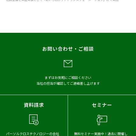
すべて
お知らせ
プレスリリース
調査
レポート
お問い合わせ・ご相談
メディア掲載
アーカイブから探す
まずはお気軽にご相談ください
当社の担当が確認してご連絡差し上げます
2026年
2025年
2024年
2023年
2022年
2021年
資料請求
セミナー
2020年
2019年
2018年
2017年
パーソルクロステクノロジーの会社
無料セミナー実施中！
過去に開催し