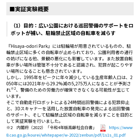
■実証実験概要
（1）目的：広い公園における巡回警備のサポートをロ
ボットが補い、駐輪禁止区域の自転車を減らす
『Hisaya-odori Park』には駐輪場が用意されているものの、駐
輪禁止区域に多くの自転車が止められており、公園利用者の通行
の妨げになる他、景観の悪化にも影響しています。また放置自転
車が多い場所は管理不十分であると認識され、犯罪が起こりやす
い場所になることも懸念されています。
しかし、1995年をピークに年々減少している生産年齢人口は、2
050年には2021年から29.2%減の5,275万人になることが予測さ
※2
れ
、警備のための労働力が確保できなくなる可能性が生じて
います。
そこで自動走行ロボットによる24時間巡回警備による犯罪抑止
と、3Dスキャナーを活用した放置自転車の発見による巡回警備
のサポート、そして駐輪禁止区域の自転車を減らすことを目的と
して実証実験を行いました。
※2 内閣府（2022）「令和4年版高齢社会白書」
https://www
8.cao.go.jp/kourei/whitepaper/w-2022/zenbun/pdf/1s1s_01.pdf