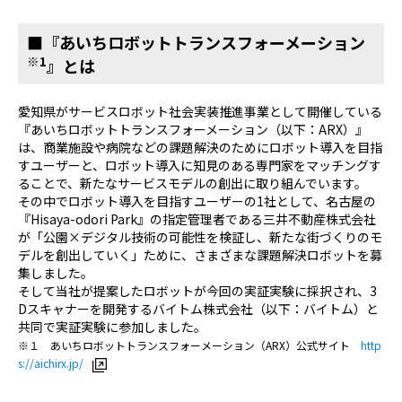
■『あいちロボットトランスフォーメーション
※1
』とは
愛知県がサービスロボット社会実装推進事業として開催している
『あいちロボットトランスフォーメーション（以下：ARX）』
は、商業施設や病院などの課題解決のためにロボット導入を目指
すユーザーと、ロボット導入に知見のある専門家をマッチングす
ることで、新たなサービスモデルの創出に取り組んでいます。
その中でロボット導入を目指すユーザーの1社として、名古屋の
『Hisaya-odori Park』の指定管理者である三井不動産株式会社
が「公園×デジタル技術の可能性を検証し、新たな街づくりのモ
デルを創出していく」ために、さまざまな課題解決ロボットを募
集しました。
そして当社が提案したロボットが今回の実証実験に採択され、3
Dスキャナーを開発するバイトム株式会社（以下：バイトム）と
共同で実証実験に参加しました。
※１ あいちロボットトランスフォーメーション（ARX）公式サイト
http
s://aichirx.jp/