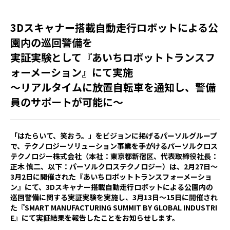
3Dスキャナー搭載自動走行ロボットによる公
園内の巡回警備を
実証実験として『あいちロボットトランスフ
ォーメーション』にて実施
～リアルタイムに放置自転車を通知し、警備
員のサポートが可能に～
「はたらいて、笑おう。」をビジョンに掲げるパーソルグループ
で、テクノロジーソリューション事業を手がけるパーソルクロス
テクノロジー株式会社（本社：東京都新宿区、代表取締役社長：
正木 慎二、以下：パーソルクロステクノロジー）は、
2
月
27
日～
3
月
2
日に開催された『あいちロボットトランスフォーメーショ
ン』にて、
3D
スキャナー搭載自動走行ロボットによる公園内の
巡回警備に関する実証実験を実施し、
3
月
13
日～
15
日に開催され
た『
SMART MANUFACTURING SUMMIT BY GLOBAL INDUSTRI
E
』にて実証結果を報告したことをお知らせします。