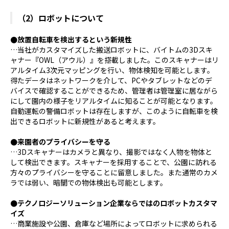
（2）ロボットについて
●放置自転車を検出するという新規性
…当社がカスタマイズした搬送ロボットに、バイトムの3Dスキ
ャナー『OWL（アウル）』を搭載しました。このスキャナーはリ
アルタイム3次元マッピングを行い、物体検知を可能とします。
得たデータはネットワークを介して、PCやタブレットなどのデ
バイスで確認することができるため、管理者は管理室に居ながら
にして園内の様子をリアルタイムに知ることが可能となります。
自動運転の警備ロボットは存在しますが、このように自転車を検
出できるロボットに新規性があると考えます。
●来園者のプライバシーを守る
…3Dスキャナーはカメラと異なり、撮影ではなく人物を物体と
して検出できます。スキャナーを採用することで、公園に訪れる
方々のプライバシーを守ることに留意しました。また通常のカメ
ラでは弱い、暗闇での物体検出も可能とします。
●テクノロジーソリューション企業ならではのロボットカスタマ
イズ
…商業施設や公園、倉庫など場所によってロボットに求められる