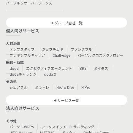
パーソル＆サーバーワークス
グループ会社一覧
個人向けサービス
人材派遣
テンプスタッフ
ジョブチェキ
ファンタブル
フレキシブルキャリア
Chall-edge
パーソルクロステクノロジー
転職・就職
doda
エグゼクティブエージェント
BRS
ミイダス
dodaチャレンジ
doda X
その他
シェアフル
ミラトレ
Neuro Dive
HiPro
サービス一覧
法人向けサービス
その他
パーソルのRPA
ワークスイッチコンサルティング
HITO-Manager
MITERAS
ポスタス
Reskilling Camp