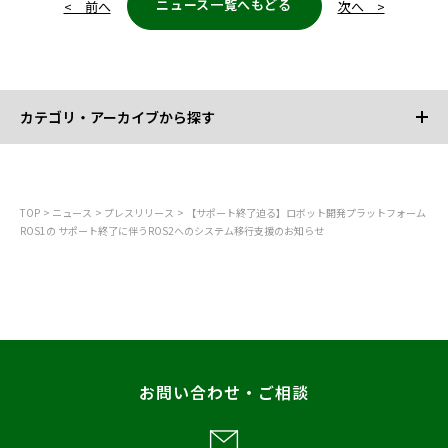
ニュース一覧へもどる
< 前へ
次へ >
カテゴリ・アーカイブから探す
カテゴリから探す
TOP
ニュース
プレスリリース
【サポート終了迫る】ロボット開発プラットフォーム
ROS1の サポート終了に伴うROS2へのシステム移行支援のお知らせ
すべて
お知らせ
プレスリリース
調査
レポート
お問い合わせ・ご相談
メディア掲載