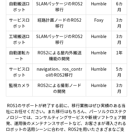
自動搬送ロ
SLAMパッケージのROS2
Humble
6カ
ボット
移行
月
サービスロ
経路計画ノードのROS2
Foxy
3カ
ボット
移行
月
工場搬送ロ
SLAMパッケージのROS2
Humble
3カ
ボット
移行
月
自動運転カ
ROS2による屋内外搬送
Humble
1年
ート
機能の開発
サービスロ
navigation、ros_contr
Humble
5カ
ボット
olのROS2移行
月
監視カメラ
ROS2による撮影ノード
Humble
3カ
の開発
月
ROS1のサポートが終了する前に、移行業務はぜひ実績のある当
社にお任せください。また移行はもちろん、パーソルクロステク
ノロジーでは、コンサルティングサービスや新規ソフトウェア開
発、運用後のメンテナンスサポートなど、お客さまが導入される
ロボットの活用シーンに合わせ、ROS2を用いたさまざまなご支