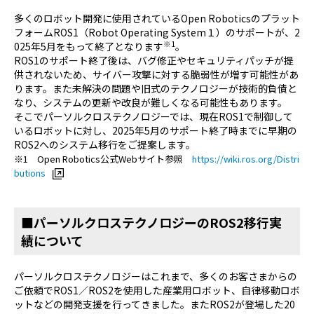
多くのロボット開発に使用されているOpen Roboticsのプラット
フォームROS1（Robot Operating System１）のサポートが、2
※1
025年5月をもって終了となります
。
ROS1のサポート終了後は、バグ修正やセキュリティパッチが提
供されないため、サイバー攻撃に対する脆弱性が増す可能性があ
ります。また未解決の問題や旧式のテクノロジーが技術的負債と
なり、システムの更新や改良が難しくなる可能性もあります。
そこでパーソルクロステクノロジーでは、現在ROS1で制御して
いるロボットに対し、2025年5月のサポート終了時までに早期の
ROS2へのシステム移行をご提案します。
※1 Open Robotics公式Webサイト参照
https://wiki.ros.org/Distri
butions
■パーソルクロステクノロジーのROS2移行実
績について
パーソルクロステクノロジーはこれまで、多くのお客さまからの
ご依頼でROS1／ROS2を使用した産業用ロボット、自律移動ロボ
ットなどの開発支援を行ってきました。またROS2が登場した20