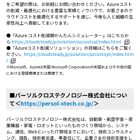
をご希望の際は、お気軽にお問い合わせください。Azureコスト
の削減・最適化における豊富な実績とノウハウで、お客さまのク
ラウドコストを最適化するサポートを通じ、今後も人と組織の生
産性向上へ貢献してまいります。
●『Azure コスト削減額かんたんシミュレーター』はこちらか
ら
https://cloudsteady.jp/solution/azcostcal/index.html
●「Azureコスト削減ソリューション」の詳細はこちらをご覧く
ださい。
https://cloudsteady.jp/solution/azcostopt/index.htm
l
※Microsoft、Azureは米国 Microsoft Corporationの米国およびその他の国
における登録商標または商標です。
■パーソルクロステクノロジー株式会社につい
て＜
https://persol-xtech.co.jp/
＞
パーソルクロステクノロジー株式会社は、自動車・航空宇宙・産
業機器・家電・ロボットといったものづくり領域から、システ
ム、通信、WebといったIT領域までにおいて、技術コンサルティ
ング、請負、技術者派遣、準委任にて、企業さまの技術支援をし