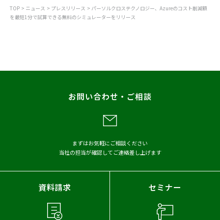
TOP
ニュース
プレスリリース
パーソルクロステクノロジー、Azureのコスト削減額
を最短1分で試算できる無料のシミュレーターをリリース
すべて
お知らせ
プレスリリース
調査
レポート
お問い合わせ・ご相談
メディア掲載
アーカイブから探す
まずはお気軽にご相談ください
当社の担当が確認してご連絡差し上げます
2026年
2025年
2024年
2023年
2022年
2021年
資料請求
セミナー
2020年
2019年
2018年
2017年