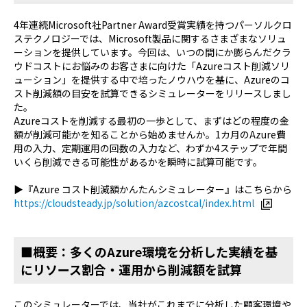
4年連続Microsoft社Partner Award受賞実績を持つパーソルクロ
ステクノロジーでは、Microsoft製品に関するさまざまなソリュ
ーションを提供しています。今回は、いつの間にか膨らんだクラ
ウドコストにお悩みのお客さまに向けた「Azureコスト削減ソリ
ューション」を提供する中で培ったノウハウを基に、Azureのコ
スト削減額の目安を試算できるシミュレーターをリリースしまし
た。
Azureコストを削減する最初の一歩として、まずはどの程度の金
額が削減可能かを知ることから始めませんか。1カ月のAzure費
用の入力、定期運用の回数の入力など、わずか4ステップで年間
いくら削減できる可能性があるかを瞬時に試算可能です。
▶『Azure コスト削減額かんたんシミュレーター』はこちらから
https://cloudsteady.jp/solution/azcostcal/index.html
■概要：多くのAzure環境を分析した実績を基
にリソース割合・運用から削減額を試算
このシミュレーターでは、当社がこれまでに分析した顧客環境や