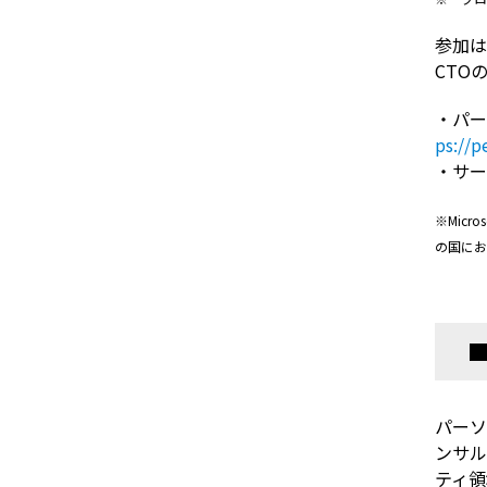
参加は
CTO
・パー
ps://p
・サ
※Micros
の国にお
パーソ
ンサル
ティ領