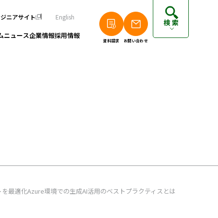
ンジニアサイト
English
検索
ム
ニュース
企業情報
採用情報
資料請求
お問い合わせ
個人のお客さまは以下をご覧ください
派遣エンジニアの方はこちら
フリーランスエンジニアの方はこちら
を最適化Azure環境での生成AI活用のベストプラクティスとは