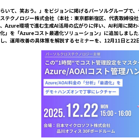
らいて、笑おう。」をビジョンに掲げるパーソルグループで、
ステクノロジー株式会社（本社：東京都新宿区、代表取締役社
、Azure環境で進む生成
AI
活用の広がりに伴い、
AI
利用に関わ
化」を「
Azure
コスト最適化ソリューション」に追加しました
し、運用改善の具体策を解説するセミナーを、
12
月
11
日と
22