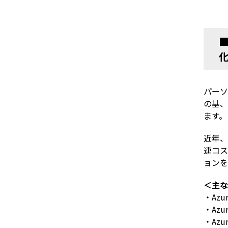
パーソ
の基、
ます。
近年、
連コス
ョンを
＜主な
・
Azu
・
Azur
・
Azu