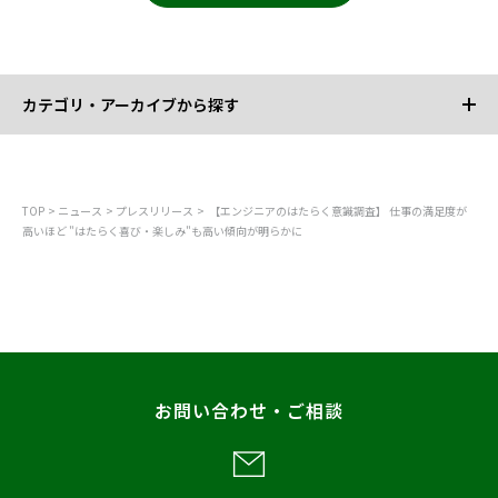
カテゴリ・アーカイブから探す
カテゴリから探す
TOP
ニュース
プレスリリース
【エンジニアのはたらく意識調査】 仕事の満足度が
高いほど "はたらく喜び・楽しみ"も高い傾向が明らかに
すべて
お知らせ
プレスリリース
調査
レポート
お問い合わせ・ご相談
メディア掲載
アーカイブから探す