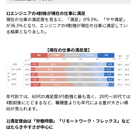
1)
エンジニアの
4
割強が現在の仕事に満足
現在の仕事の満足度を見ると、「満足」が
9.3
％、「やや満足」
が
36.3
％となり、エンジニアの
4
割強が現在の仕事に満足してい
る結果となりました。
【現在の仕事の満足度】
年代別では、
60
代の満足度が
5
割強と最も高く、
20
代～
30
代では
4
割前後にとどまるなど、職種差よりも年代による差が大きい傾
向が見られます。
2)
満足理由は「労働時間」「リモートワーク・フレックス」など
はたらきやすさが中心に