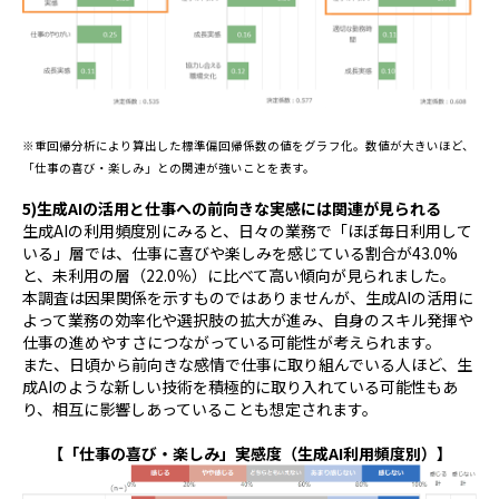
※重回帰分析により算出した標準偏回帰係数の値をグラフ化。数値が大きいほど、
「仕事の喜び・楽しみ」との関連が強いことを表す。
5)
生成
AI
の活用と仕事への前向きな実感には関連が見られる
生成
AI
の利用頻度別にみると、日々の業務で「ほぼ毎日利用して
いる」層では、仕事に喜びや楽しみを感じている割合が
43.0%
と、未利用の層（
22.0
％）に比べて高い傾向が見られました。
本調査は因果関係を示すものではありませんが、生成
AI
の活用に
よって業務の効率化や選択肢の拡大が進み、自身のスキル発揮や
仕事の進めやすさにつながっている可能性が考えられます。
また、日頃から前向きな感情で仕事に取り組んでいる人ほど、生
成
AI
のような新しい技術を積極的に取り入れている可能性もあ
り、相互に影響しあっていることも想定されます。
【「仕事の喜び・楽しみ」実感度（生成AI利用頻度別）】