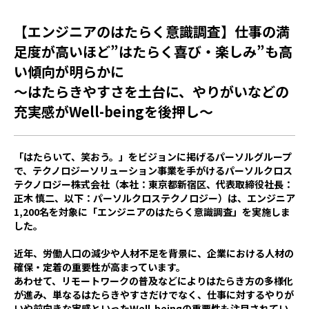
【エンジニアのはたらく意識調査】仕事の満
足度が高いほど”はたらく喜び・楽しみ”も高
い傾向が明らかに
～はたらきやすさを土台に、やりがいなどの
充実感がWell-beingを後押し～
「はたらいて、笑おう。」をビジョンに掲げるパーソルグループ
で、テクノロジーソリューション事業を手がけるパーソルクロス
テクノロジー株式会社（本社：東京都新宿区、代表取締役社長：
正木 慎二、以下：パーソルクロステクノロジー）は、
エンジニア
1,200
名を対象に「エンジニアのはたらく意識調査」を実施しま
した。
近年、労働人口の減少や人材不足を背景に、企業における人材の
確保・定着の重要性が高まっています。
あわせて、リモートワークの普及などによりはたらき方の多様化
が進み、単なるはたらきやすさだけでなく、仕事に対するやりが
いや前向きな実感といった
Well-being
の重要性も注目されてい