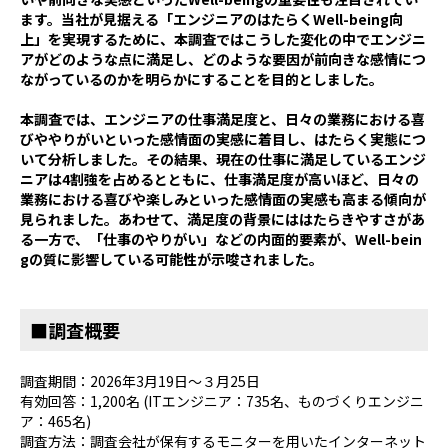
ます。
当社が見据える「エンジニアのはたらく
Well-being
向
上」を実現するために、本調査ではこうした変化の中でエンジニ
アがどのような点に満足し、どのような要因が前向きな感情につ
ながっているのかを明らかにすることを目的としました。
本調査では、エンジニアの仕事満足度と、日々の業務における喜
びややりがいといった感情面の実感に着目し、はたらく実態につ
いて分析しました。その結果、現在の仕事に満足しているエンジ
ニアは
4
割強を占めるとともに、仕事満足度が高いほど、日々の
業務における喜びや楽しみといった感情面の実感も高まる傾向が
見られました。あわせて、満足度の背景にははたらきやすさがあ
る一方で、「仕事のやりがい」などの内面的要素が、
Well-bein
g
の質に影響している可能性が示唆されました。
■調査概要
調査期間：
2026
年
3
月
19
日～３月
25
日
有効回答：
1,200
名
(IT
エンジニア：
735
名、ものづくりエンジニ
ア：
465
名
)
調査方法：調査会社が保有するモニターを用いたインターネット