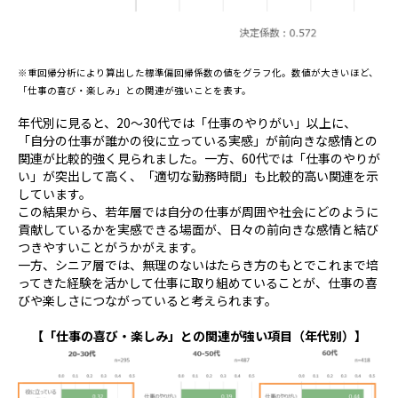
※重回帰分析により算出した標準偏回帰係数の値をグラフ化。数値が大きいほど、
「仕事の喜び・楽しみ」との関連が強いことを表す。
年代別に見ると、
20
～
30
代では「仕事のやりがい」以上に、
「自分の仕事が誰かの役に立っている実感」が前向きな感情との
関連が比較的強く見られました。一方、
60
代では「仕事のやりが
い」が突出して高く、「適切な勤務時間」も比較的高い関連を示
しています。
この結果から、若年層では自分の仕事が周囲や社会にどのように
貢献しているかを実感できる場面が、日々の前向きな感情と結び
つきやすいことがうかがえます。
一方、シニア層では、無理のないはたらき方のもとでこれまで培
ってきた経験を活かして仕事に取り組めていることが、仕事の喜
びや楽しさにつながっていると考えられます。
【「仕事の喜び・楽しみ」との関連が強い項目（年代別）】