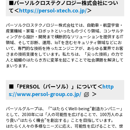
■パーソルクロステクノロジー株式会社につい
て＜
https://persol-xtech.co.jp/
＞
パーソルクロステクノロジー株式会社では、自動車・航空宇宙・
産業機械・家電・ロボットといったものづくり領域、コンサルテ
ィングから設計・開発まで横断的なソリューションを提供する
IT
領域、そして診断、運用、
IoT
を含むセキュリティ領域などにお
いて、専門的な技術を持ったエンジニアが、あらゆる業界でお客
さまの技術支援をしています。私たちは、「尖った技術」の力で
人と組織のはたらき方に変革を起こすことで社会課題を解決して
まいります。
■「PERSOL（パーソル）」について＜
http
s://www.persol-group.co.jp/
＞
パーソルグループは、「“はたらくWell-being”創造カンパニー」
として、2030年には「人の可能性を広げることで、100万人のよ
り良い“はたらく機会”を創出する」ことを目指しています。
はたらく人々の多様なニーズに応え、可能性を広げることで、世