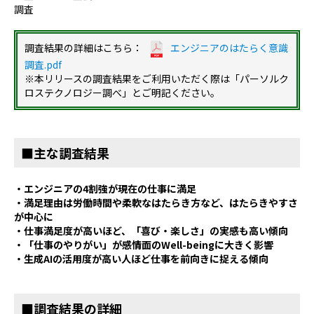
調査
調査結果の詳細はこちら：
エンジニアのはたらく意識
調査.pdf
※本リリースの調査結果をご利用いただく際は「パーソルク
ロステクノロジー調べ」とご明記ください。
■主な調査結果
・エンジニアの
4
割強が現在の仕事に満足
・満足理由は労働時間や柔軟なはたらき方など、はたらきやすさ
が中心に
・仕事満足度が高いほど、「喜び・楽しさ」の実感も高い傾向
・「仕事のやりがい」が感情面の
Well-being
に大きく影響
・生成
AI
の活用度が高い人ほど仕事を前向きに捉える傾向
■調査結果の詳細