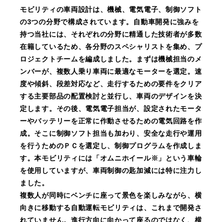
モビリティの車両設計は、機械、電気電子、制御ソフト
の3つの分野で構成されています。自動車開発に強みを
持つ当社には、それぞれの分野に精通した技術者が多数
在籍しているため、各分野のスペシャリストを集め、プ
ロジェクトチームを編成しました。まずは機械担当のメ
ンバーが、複数人乗り車両に最適なモーターを選定。速
度や傾斜、段差対応など、走行するための要件をクリア
する主要部品の配置検討と並行し、車両のデザインを決
定します。その後、電気電子担当が、設定されたモータ
ーやバッテリーを正常に作動させるための電気回路を作
成。そこに制御ソフト担当も加わり、安全な走行や運用
を行うためのＰＣを選定し、制御プログラムを作成しま
す。本モビリティには「オムニホイール※」という車輪
を使用していますが、車両制御の匙加減には特に注力し
ました。
複数人が同時にベンチに座って景色を楽しみながら、横
向きに移動する自動運転モビリティは、これまで開発さ
れていません。進行方向に向かって座るのではなく、横