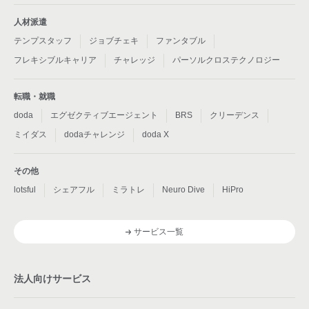
人材派遣
テンプスタッフ
ジョブチェキ
ファンタブル
フレキシブルキャリア
チャレッジ
パーソルクロステクノロジー
転職・就職
doda
エグゼクティブエージェント
BRS
クリーデンス
ミイダス
dodaチャレンジ
doda X
その他
lotsful
シェアフル
ミラトレ
Neuro Dive
HiPro
サービス一覧
法人向けサービス