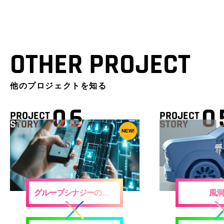
OTHER PROJECT
他のプロジェクトを知る
06
0
PROJECT
PROJECT
STORY
STORY
NEW!
グループシナジーの創出
風洞