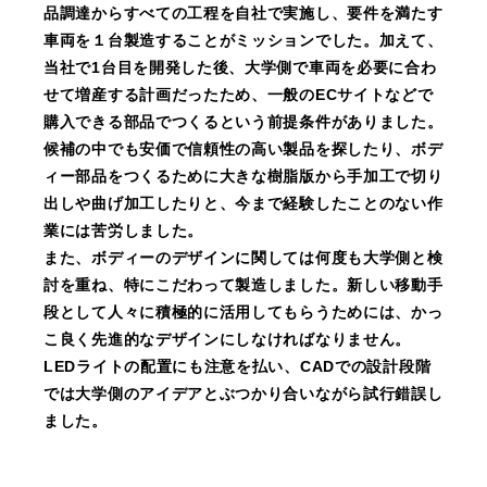
品調達からすべての工程を自社で実施し、要件を満たす
車両を１台製造することがミッションでした。加えて、
当社で1台目を開発した後、大学側で車両を必要に合わ
せて増産する計画だったため、一般のECサイトなどで
購入できる部品でつくるという前提条件がありました。
候補の中でも安価で信頼性の高い製品を探したり、ボデ
ィー部品をつくるために大きな樹脂版から手加工で切り
出しや曲げ加工したりと、今まで経験したことのない作
業には苦労しました。
また、ボディーのデザインに関しては何度も大学側と検
討を重ね、特にこだわって製造しました。新しい移動手
段として人々に積極的に活用してもらうためには、かっ
こ良く先進的なデザインにしなければなりません。
LEDライトの配置にも注意を払い、CADでの設計段階
では大学側のアイデアとぶつかり合いながら試行錯誤し
ました。