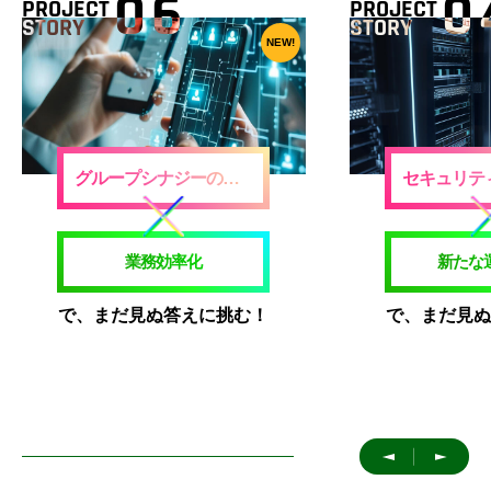
06
0
PROJECT
PROJECT
STORY
STORY
NEW!
グループシナジーの創出
業務効率化
新たな
で、まだ見ぬ答えに挑む！
で、まだ見ぬ
＜
＞