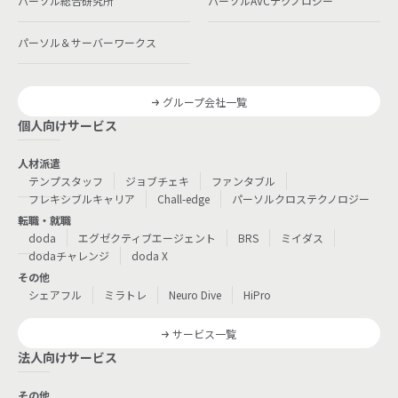
パーソル総合研究所
パーソルAVCテクノロジー
パーソル＆サーバーワークス
グループ会社一覧
個人向けサービス
人材派遣
テンプスタッフ
ジョブチェキ
ファンタブル
フレキシブルキャリア
Chall-edge
パーソルクロステクノロジー
転職・就職
doda
エグゼクティブエージェント
BRS
ミイダス
dodaチャレンジ
doda X
その他
シェアフル
ミラトレ
Neuro Dive
HiPro
サービス一覧
法人向けサービス
その他