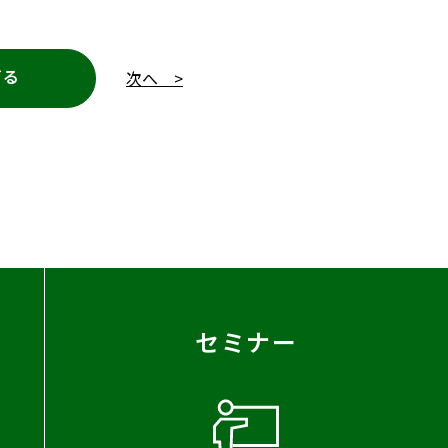
どる
次へ >
セミナー