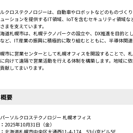
ルクロステクノロジーは、自動車やロボットなどのものづくり
ューションを提供する
IT
領域、
IoT
を含むセキュリティ領域な
さまを支えています。
海道札幌市は、札幌テクノパークの設立や、
DX
推進を目的と
など、
IT
産業の振興に積極的に取り組むとともに、半導体関連
幌市に営業センターとして札幌オフィスを開設することで、札
に向けて遠隔で営業活動を行える体制を構築します。地域に依
貢献してまいります。
■概要
パーソルクロステクノロジー 札幌オフィス
：
2025
年
10
月
31
日（金）
：
北海道札幌市中央区大通西
11-4-174
53
山京ビル
5F