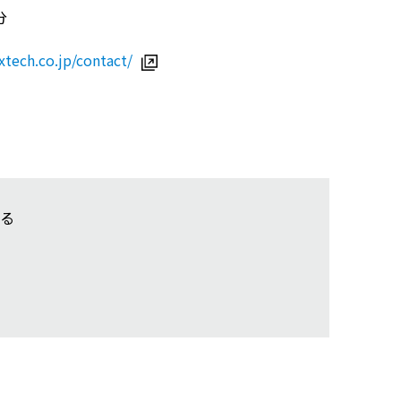
分
xtech.co.jp/contact/
る