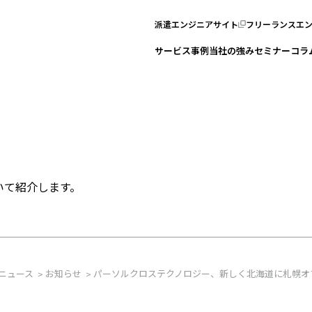
派遣エンジニアサイト
フリーランスエ
サービス
事例
当社の強み
セミナー
コラ
いて紹介します。
ニュース
お知らせ
パーソルクロステクノロジー、新しく北海道に札幌オ