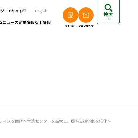
ンジニアサイト
English
検索
ム
ニュース
企業情報
採用情報
資料請求
お問い合わせ
個人のお客さまは以下をご覧ください
派遣エンジニアの方はこちら
フリーランスエンジニアの方はこちら
フィスを開所～営業センターを拡大し、顧客支援体制を強化～