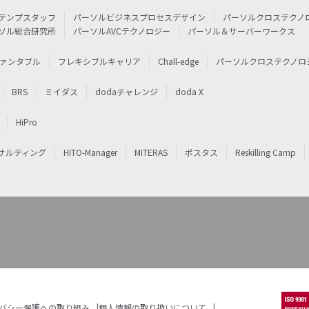
テンプスタッフ
パーソルビジネスプロセスデザイン
パーソルクロステクノ
ソル総合研究所
パーソルAVCテクノロジー
パーソル＆サーバーワークス
ァンタブル
フレキシブルキャリア
Chall-edge
パーソルクロステクノロ
BRS
ミイダス
dodaチャレンジ
doda X
HiPro
サルティング
HITO-Manager
MITERAS
ポスタス
Reskilling Camp
バシー保護への取り組み
個人情報の取り扱いについて