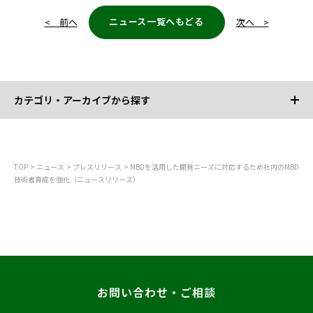
ニュース一覧へもどる
< 前へ
次へ >
カテゴリ・アーカイブから探す
カテゴリから探す
TOP
ニュース
プレスリリース
MBDを活用した開発ニーズに対応するため社内のMBD
技術者育成を強化（ニュースリリース）
すべて
お知らせ
プレスリリース
調査
レポート
お問い合わせ・ご相談
メディア掲載