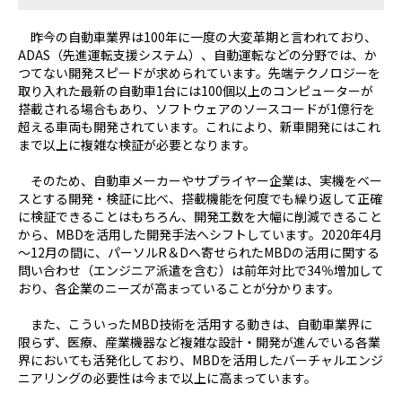
昨今の自動車業界は100年に一度の大変革期と言われており、
ADAS（先進運転支援システム）、自動運転などの分野では、か
つてない開発スピードが求められています。先端テクノロジーを
取り入れた最新の自動車1台には100個以上のコンピューターが
搭載される場合もあり、ソフトウェアのソースコードが1億行を
超える車両も開発されています。これにより、新車開発にはこれ
まで以上に複雑な検証が必要となります。
そのため、自動車メーカーやサプライヤー企業は、実機をベー
スとする開発・検証に比べ、搭載機能を何度でも繰り返して正確
に検証できることはもちろん、開発工数を大幅に削減できること
から、MBDを活用した開発手法へシフトしています。2020年4月
～12月の間に、パーソルR＆Dへ寄せられたMBDの活用に関する
問い合わせ（エンジニア派遣を含む）は前年対比で34％増加して
おり、各企業のニーズが高まっていることが分かります。
また、こういったMBD技術を活用する動きは、自動車業界に
限らず、医療、産業機器など複雑な設計・開発が進んでいる各業
界においても活発化しており、MBDを活用したバーチャルエンジ
ニアリングの必要性は今まで以上に高まっています。