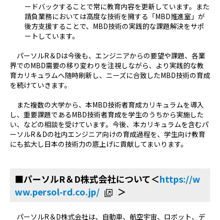
ードバックすることで常に教育内容を更新しています。また
請負業務においては高度な技術を擁する「MBD推進室」が
後方支援することで、MBD技術の実践的な課題解決をサポ
ートしています。
パーソルR＆Dは今後も、エンジニアからの要望や課題、各業
界でのMBD需要の移り変わりを注視しながら、より実践的な教
育カリキュラムへ随時刷新し、ニーズに合致したMBD技術の育成
を続けていきます。
また複数の大学から、本MBD技術者育成カリキュラムを導入
し、重要課題であるMBD技術者育成を学生のうちから実施した
い、などの相談を受けています。今後、本カリキュラムを含むパ
ーソルR＆Dの社内エンジニア向けの育成過程を、学生向け教育
にも拡大し日本の技術力の底上げに貢献してまいります。
■パーソルR＆D株式会社について＜
https://w
ww.persol-rd.co.jp/
＞
パーソルR＆D株式会社は、自動車、航空宇宙、ロボット、デ