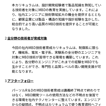
本カリキュラムは、設計開発経験者で製品知識を熟知してい
る技術者を対象にMBDの教育を実施しています。これによ
り、社内エンジニアに技術領域拡大の機会を提供するととも
に、顧客企業には製品・構造の知識や設計経験を生かした、
総合的でより高い品質のMBD技術を提供することが可能と
なりました。
2.
全分野の技術者が育成対象
今回の社内MBD技術者育成カリキュラムは、制御系に限ら
ず、機械系、電気・電子系、実験系の全分野のエンジニアを
対象にMBD技術が習得できる環境を構築しています。これ
により、各分野のエンジニアがこれまでの経験をMBDでも
生かすことができ、専門性と品質レベルの高い開発支援が可
能となります。
3.
アフターフォロー
パーソルR＆DのMBD技術者育成は講義終了時点で終わりで
はなく、MBD開発ツールの使用方法などの不明点を復習で
きる環境を社内テクノセンターに整えています。エンジニア
からの疑問点、不明点はカリキュラムで使う教育資料へフィ