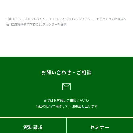
カテゴリから探す
TOP
ニュース
プレスリリース
パーソルクロステクノロジー、ものづくり人材育成へ
石川工業高等専門学校に3Dプリンターを寄贈
すべて
お知らせ
プレスリリース
調査
レポート
お問い合わせ・ご相談
メディア掲載
アーカイブから探す
まずはお気軽にご相談ください
当社の担当が確認してご連絡差し上げます
2026年
2025年
2024年
2023年
2022年
2021年
資料請求
セミナー
2020年
2019年
2018年