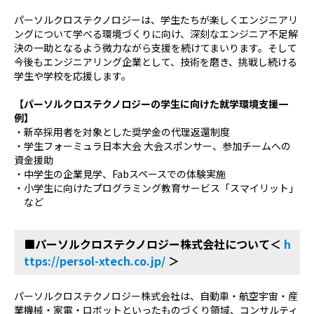
パーソルクロステクノロジーは、学生たちが楽しくエンジニアリ
ングについて学べる環境づくりに向け、深刻なエンジニア不足解
決の一助となるよう微力ながら支援を続けてまいります。そして
今後もエンジニアリング企業として、技術を磨き、挑戦し続ける
学生や学校を応援します。
【パーソルクロステクノロジーの学生に向けた就学環境支援一
例】
・新卒採用者を対象とした奨学金の代理返還制度
・学生フォーミュラ日本大会 大会スポンサー、参加チームへの
資金援助
・中学生の企業見学、
Fab
スペースでの体験実施
・小学生に向けたプログラミング教育サービス「スマイリット」
など
■
パーソルクロステクノロジー株式会社について＜
h
ttps://persol-xtech.co.jp/
＞
パーソルクロステクノロジー株式会社は、自動車・航空宇宙・産
業機械・家電・ロボットといったものづくり領域、コンサルティ