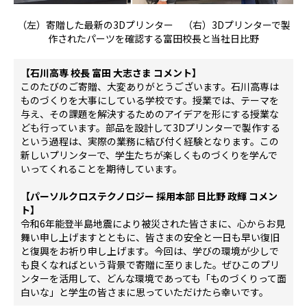
（左）寄贈した最新の3Dプリンター （右）3Dプリンターで製
作されたパーツを確認する富田校長と当社日比野
【石川高専 校長 富田 大志さま コメント】
このたびのご寄贈、大変ありがとうございます。石川高専は
ものづくりを大事にしている学校です。授業では、テーマを
与え、その課題を解決するためのアイデアを形にする授業な
ども行っています。部品を設計して
3D
プリンターで製作する
という過程は、実際の業務に結び付く経験となります。この
新しいプリンターで、学生たちが楽しくものづくりを学んで
いってくれることを期待しています。
【パーソルクロステクノロジー 採用本部 日比野 政輝 コメン
ト】
令和
6
年能登半島地震により被災された皆さまに、心からお見
舞い申し上げますとともに、皆さまの安全と一日も早い復旧
と復興をお祈り申し上げます。今回は、学びの環境が少しで
も良くなればという背景で寄贈に至りました。ぜひこのプリ
ンターを活用して、どんな環境であっても「ものづくりって面
白いな」と学生の皆さまに思っていただけたら幸いです。