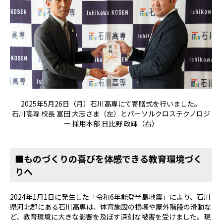
2025年5月26日（月）石川高専にて寄贈式を行いました。
石川高専 校長 富田 大志さま（左）とパーソルクロステクノロジ
ー 採用本部 日比野 政輝（右）
■
ものづくりの喜びを体感できる教育環境づく
りへ
2024年
1
月
1
日に発生した「令和
6
年能登半島地震」により、石川
県河北郡にある石川高専は、体育施設の損壊や屋外階段の滑動な
ど、教育環境に大きな影響を及ぼす深刻な被害を受けました。現