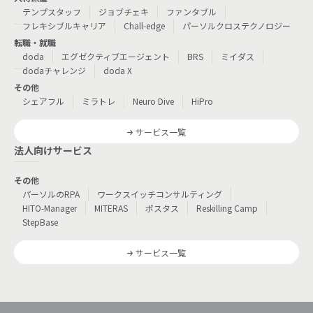
テンプスタッフ
ジョブチェキ
ファンタブル
フレキシブルキャリア
Chall-edge
パーソルクロステクノロジー
転職・就職
doda
エグゼクティブエージェント
BRS
ミイダス
dodaチャレンジ
doda X
その他
シェアフル
ミラトレ
Neuro Dive
HiPro
サービス一覧
法人向けサービス
その他
パーソルのRPA
ワークスイッチコンサルティング
HITO-Manager
MITERAS
ポスタス
Reskilling Camp
StepBase
サービス一覧