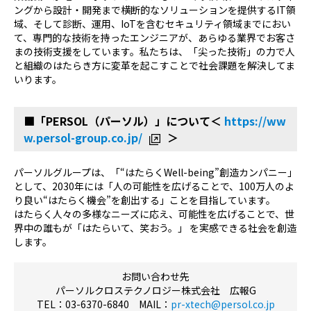
ングから設計・開発まで横断的なソリューションを提供する
IT
領
域、そして診断、運用、
IoT
を含むセキュリティ領域までにおい
て、専門的な技術を持ったエンジニアが、あらゆる業界でお客さ
まの技術支援をしています。私たちは、「尖った技術」の力で人
と組織のはたらき方に変革を起こすことで社会課題を解決してま
いります。
■「PERSOL（パーソル）」について＜
https://ww
w.persol-group.co.jp/
＞
パーソルグループは、「“はたらくWell-being”創造カンパニー」
として、2030年には「人の可能性を広げることで、100万人のよ
り良い“はたらく機会”を創出する」ことを目指しています。
はたらく人々の多様なニーズに応え、可能性を広げることで、世
界中の誰もが「はたらいて、笑おう。」 を実感できる社会を創造
します。
お問い合わせ先
パーソルクロステクノロジー株式会社 広報G
TEL：03-6370-6840 MAIL：
pr-xtech@persol.co.jp