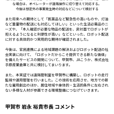
な場合は、オペレーターが遠隔操作に切り替えて対応する。
今後は想定外の事案発生時の対応などについて検討する
また将来への期待として「医薬品など緊急性の高いものや、灯油
など重量物の配送にも対応してほしい」といった生活必需品のニ
ーズや、「本人確認が必要な物品の配送を、非対面でロボットが
担えるようになると利便性が高い」などといった、ロボット配送
に対する具体的かつ実用的な期待が確認されました。
今後は、官民連携による地域課題の解決およびロボット配送の社
会実装に向けて、「ロボットだからこそ提供できる新たな価値」
を備えたサービスの開発について、甲賀市、
JA
こうか、株式会社
手原産業倉庫と共に検討してまいります。
また、本実証では遠隔管制室を甲賀市に構築し、ロボットの走行
監視や運用管理を行いました。この技術を応用させ、地方での新
たな雇用創出のほか、居住地域や身体的・生活的条件に左右され
ない多様な人材が参画できる環境整備につなげていきます。
甲賀市 岩永 裕貴市長 コメント