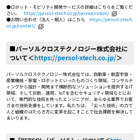
●ロボット・モビリティ開発サービスの詳細はこちらをご覧くだ
さい。
https://persol-xtech.co.jp/service/robot/
●お問い合わせ（法人・個人）はこちら
https://persol-xtech.
co.jp/contact/
■パーソルクロステクノロジー株式会社に
ついて＜
https://persol-xtech.co.jp/
＞
パーソルクロステクノロジー株式会社では、自動車・航空宇宙・
産業機械・家電・ロボットといったものづくり領域、コンサルテ
ィングから設計・開発まで横断的なソリューションを提供する
IT
領域、そして診断、運用、
IoT
を含むセキュリティ領域などにお
いて、専門的な技術を持ったエンジニアが、あらゆる業界でお客
さまの技術支援をしています。私たちは、「尖った技術」の力で
人と組織のはたらき方に変革を起こすことで社会課題を解決して
まいります。
■「PERSOL（パーソル）」について＜
http