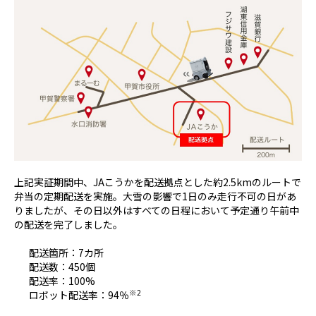
上記実証期間中、
JA
こうかを配送拠点とした約
2.5km
のルートで
弁当の定期配送を実施。大雪の影響で
1
日のみ走行不可の日があ
りましたが、その日以外はすべての日程において予定通り午前中
の配送を完了しました。
配送箇所：
7
カ所
配送数：
450
個
配送率：
100%
※
2
ロボット配送率：
94
％