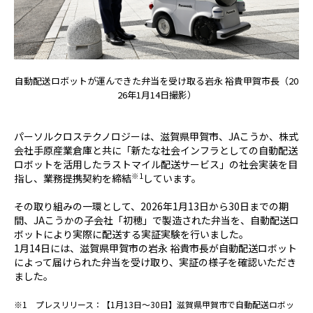
自動配送ロボットが運んできた弁当を受け取る岩永 裕貴甲賀市長（20
26年1月14日撮影）
パーソルクロステクノロジーは、滋賀県甲賀市、
JA
こうか、株式
会社手原産業倉庫と共に「新たな社会インフラとしての自動配送
ロボットを活用したラストマイル配送サービス」の社会実装を目
※
1
指し、業務提携契約を締結
しています。
その取り組みの一環として、
2026
年
1
月
13
日から
30
日までの期
間、
JA
こうかの子会社「初穂」で製造された弁当を、自動配送ロ
ボットにより実際に配送する実証実験を行いました。
1月
14
日には、滋賀県甲賀市の岩永 裕貴市長が自動配送ロボット
によって届けられた弁当を受け取り、実証の様子を確認いただき
ました。
※1 プレスリリース：【1月13日～30日】滋賀県甲賀市で自動配送ロボッ