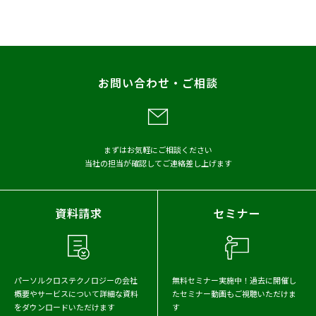
プレスリリース
調査
レポート
お問い合わせ・ご相談
メディア掲載
アーカイブから探す
まずはお気軽にご相談ください
当社の担当が確認してご連絡差し上げます
2026年
2025年
2024年
2023年
2022年
2021年
資料請求
セミナー
2020年
2019年
2018年
2017年
パーソルクロステクノロジーの会社
無料セミナー実施中！
過去に開催し
概要や
サービスについて詳細な資料
たセミナー動画もご視聴いただけま
をダウンロードいただけます
す