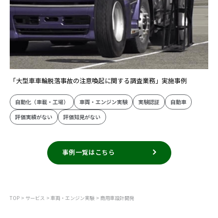
「大型車車輪脱落事故の注意喚起に関する調査業務」実施事例
自動化（車載・工場）
車両・エンジン実験
実験認証
自動車
評価実績がない
評価知見がない
事例一覧はこちら
TOP
サービス
車両・エンジン実験
商用車設計開発