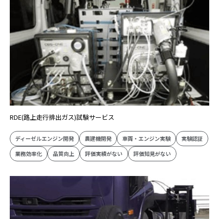
EV・HEV開発
建設機械・特殊車両開発
エンジン開発
乗用車設計開発
商用車設計開発
RDE(路上走行排出ガス)試験サービス
ディーゼルエンジン開発
農建機開発
車両・エンジン実験
実験認証
業務効率化
品質向上
評価実績がない
評価知見がない