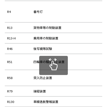
R4
番号灯
R13
貨物車等の制動装置
R13-H
乗用車の制動装置
R46
後写鏡等試験
R51
四輪車の騒音防止装置
R58
突入防止装置
R79
操縦装置
R130
車線逸脱警報装置