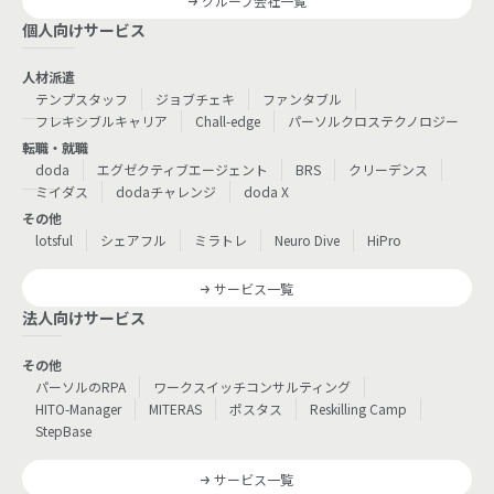
グループ会社一覧
個人向けサービス
人材派遣
テンプスタッフ
ジョブチェキ
ファンタブル
フレキシブルキャリア
Chall-edge
パーソルクロステクノロジー
転職・就職
doda
エグゼクティブエージェント
BRS
クリーデンス
ミイダス
dodaチャレンジ
doda X
その他
lotsful
シェアフル
ミラトレ
Neuro Dive
HiPro
サービス一覧
法人向けサービス
その他
パーソルのRPA
ワークスイッチコンサルティング
HITO-Manager
MITERAS
ポスタス
Reskilling Camp
StepBase
サービス一覧