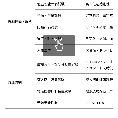
低温性能評価試験
実車低温始動性
音源・音量試験
定常騒音、準定常騒
実験評価・解析
防錆評価試験
サイクル試験（塩水
強度・耐久試験
負荷入力試験、加振
人間工学
居住性・ドライビン
ISO-FIXアンカ
座席ベルト取付け装置試験
掛けシート同時負荷
突入防止装置試験
突入防止装置試験
認証試験
電磁妨害抑制装置試験
電波放射雑音（エミ
予防安全性能
AEBS、LDWS