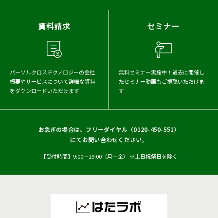
資料請求
セミナー
車載向け
自動運転・ADAS開発
パーソルクロステクノロジーの会社
無料セミナー実施中！
過去に開催し
実験・認証サービス
概要や
サービスについて詳細な資料
たセミナー動画もご視聴いただけま
をダウンロードいただけます
す
車両認証ソリューション
お急ぎの場合は、フリーダイヤル（
0120-450-551
）
実験・認証サービス
にてお問い合わせください。
【受付時間】9:00〜19:00（月〜金） ※土日祝祭日を除く
高品質ハーネス試作