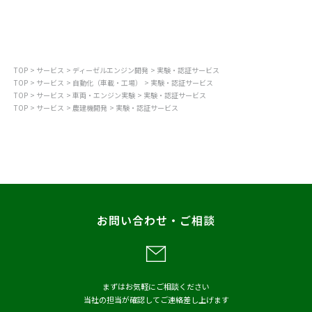
ディーゼルエンジン開発
エンジン開発
TOP
サービス
ディーゼルエンジン開発
実験・認証サービス
実験・認証サービス
TOP
サービス
自動化（車載・工場）
実験・認証サービス
TOP
サービス
車両・エンジン実験
実験・認証サービス
TOP
サービス
農建機開発
実験・認証サービス
農建機開発
建設機械・特殊車両開発
エンジン開発
お問い合わせ・ご相談
モデルベース開発（MBD）
EOL対応支援サービス
実験・認証サービス
まずはお気軽にご相談ください
当社の担当が確認してご連絡差し上げます
高品質ハーネス試作