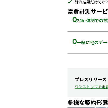
計測結果だけでな
電費計測サービ
Q
24hr体制で
A
はい、可能です。
Q
一緒に他のデー
A
はい、可能です。
プレスリリース
ワンストップで電
多様な契約形態