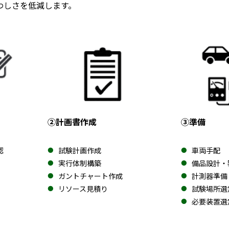
わしさを低減します。
②計画書作成
③準備
認
試験計画作成
車両手配
実行体制構築
備品設計・
ガントチャート作成
計測器準備
リソース見積り
試験場所選
必要装置選