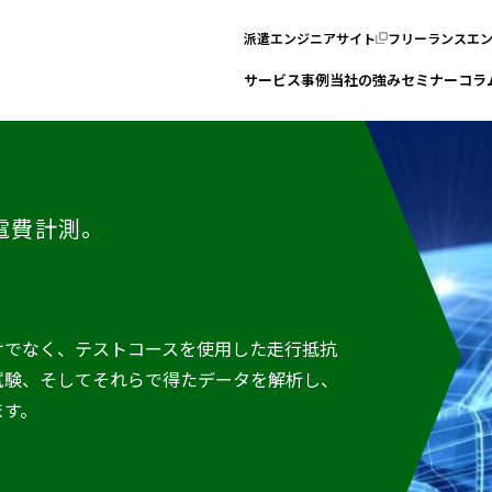
派遣エンジニアサイト
フリーランスエ
サービス
事例
当社の強み
セミナー
コラ
電費計測。
けでなく、テストコースを使用した走行抵抗
試験、そしてそれらで得たデータを解析し、
ます。