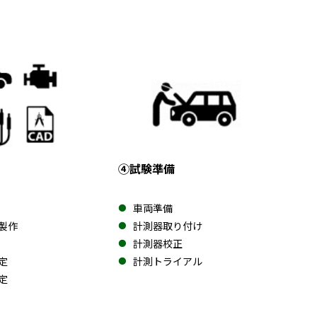
④試験準備
車両準備
製作
計測器取り付け
計測器校正
定
計測トライアル
定