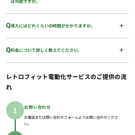
は可能ですか。
A
可能です。上流工程から下流工程までワンストップでご支援可
能ですが、「手法のみ」「開発のみ」「実験のみ」といった
Q
導入にはどれくらいの時間がかかりますか。
各工程でのご支援も可能です。
A
お客さまによって対象となる規模や実施内容が異なる為、詳細
は状況を伺った上でご案内します。
Q
料金について詳しく教えてください。
A
お客さまの状況を伺った上でのご案内となります。お問い合わ
せフォームからお気軽にご連絡ください。
レトロフィット電動化サービスのご提供の流
れ
お問い合わせ
お電話または問い合わせフォームよりお問い合わせくださ
い。