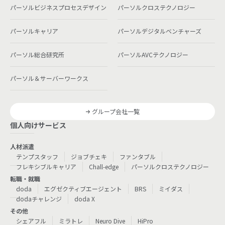
パーソルビジネスプロセスデザイン
パーソルクロステクノロジー
パーソルキャリア
パーソルデジタルベンチャーズ
パーソル総合研究所
パーソルAVCテクノロジー
パーソル＆サーバーワークス
グループ会社一覧
個人向けサービス
人材派遣
テンプスタッフ
ジョブチェキ
ファンタブル
フレキシブルキャリア
Chall-edge
パーソルクロステクノロジー
転職・就職
doda
エグゼクティブエージェント
BRS
ミイダス
dodaチャレンジ
doda X
その他
シェアフル
ミラトレ
Neuro Dive
HiPro