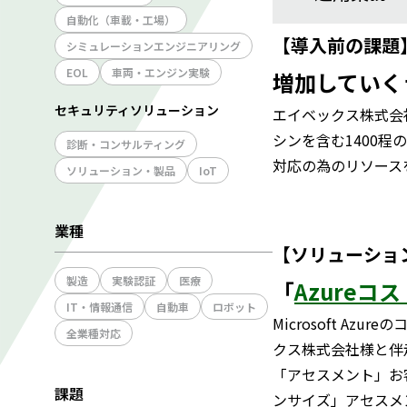
自動化（車載・工場）
【導入前の課題
シミュレーションエンジニアリング
EOL
車両・エンジン実験
増加していく
セキュリティソリューション
エイベックス株式会社
シンを含む1400
診断・コンサルティング
対応の為のリソース
ソリューション・製品
IoT
業種
【ソリューショ
製造
実験認証
医療
「
Azure
IT・情報通信
自動車
ロボット
Microsoft A
全業種対応
クス株式会社様と伴
「アセスメント」お
課題
ンサイズ」アセスメ