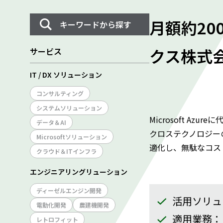
月額約20
キーワードから探す
クス株式会
サービス
IT / DX ソリューション
コンサルティング
システムソリューション
Microsoft 
データ＆AI
クロステクノロジーの
Microsoftソリューション
適化し、無駄なコス
クラウド＆ITインフラ
エンジニアリングリューション
ディーゼルエンジン開発
活用ソリュー
電動化開発
農建機開発
適用業務：
レトロフィット