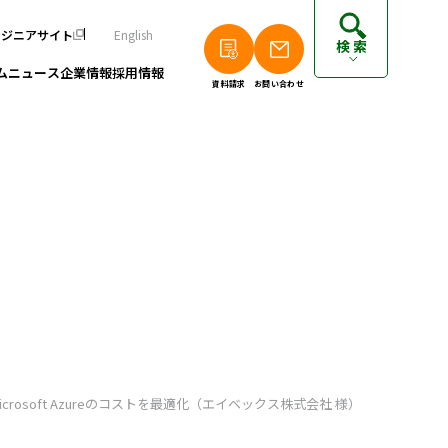
ンジニアサイト
English
検索
ム
ニュース
企業情報
採用情報
資料請求
お問い合わせ
個人のお客さまは以下をご覧ください
派遣エンジニアの方はこちら
フリーランスエンジニアの方はこちら
crosoft Azureのコストを最適化（エイベックス株式会社 様）