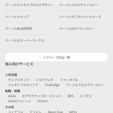
パーソルビジネスプロセスデザイン
パーソルクロステクノロジー
パーソルキャリア
パーソルデジタルベンチャーズ
パーソル総合研究所
パーソルAVCテクノロジー
パーソル＆サーバーワークス
グループ会社一覧
個人向けサービス
人材派遣
テンプスタッフ
ジョブチェキ
ファンタブル
フレキシブルキャリア
Chall-edge
パーソルクロステクノロジー
転職・就職
doda
エグゼクティブエージェント
BRS
ミイダス
dodaチャレンジ
doda X
その他
シェアフル
ミラトレ
Neuro Dive
HiPro